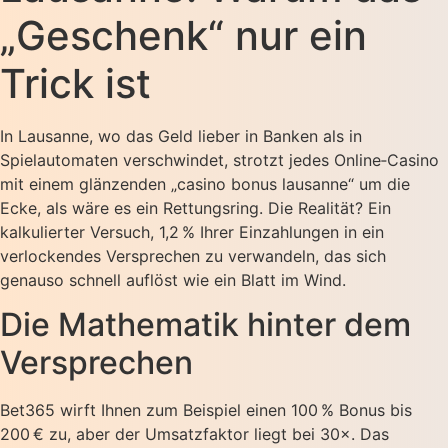
„Geschenk“ nur ein
Trick ist
In Lausanne, wo das Geld lieber in Banken als in
Spielautomaten verschwindet, strotzt jedes Online‑Casino
mit einem glänzenden „casino bonus lausanne“ um die
Ecke, als wäre es ein Rettungsring. Die Realität? Ein
kalkulierter Versuch, 1,2 % Ihrer Einzahlungen in ein
verlockendes Versprechen zu verwandeln, das sich
genauso schnell auflöst wie ein Blatt im Wind.
Die Mathematik hinter dem
Versprechen
Bet365 wirft Ihnen zum Beispiel einen 100 % Bonus bis
200 € zu, aber der Umsatzfaktor liegt bei 30×. Das