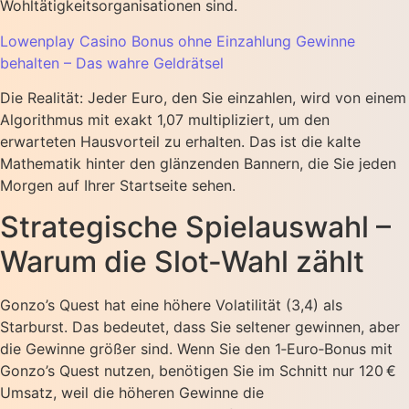
Wohltätigkeitsorganisationen sind.
Lowenplay Casino Bonus ohne Einzahlung Gewinne
behalten – Das wahre Geldrätsel
Die Realität: Jeder Euro, den Sie einzahlen, wird von einem
Algorithmus mit exakt 1,07 multipliziert, um den
erwarteten Hausvorteil zu erhalten. Das ist die kalte
Mathematik hinter den glänzenden Bannern, die Sie jeden
Morgen auf Ihrer Startseite sehen.
Strategische Spielauswahl –
Warum die Slot‑Wahl zählt
Gonzo’s Quest hat eine höhere Volatilität (3,4) als
Starburst. Das bedeutet, dass Sie seltener gewinnen, aber
die Gewinne größer sind. Wenn Sie den 1‑Euro‑Bonus mit
Gonzo’s Quest nutzen, benötigen Sie im Schnitt nur 120 €
Umsatz, weil die höheren Gewinne die