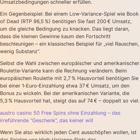
Umsatzbedingungen schneller erfüllen.
Ein Gegenbeispiel: Bei einem Low‑Variance-Spiel wie Book
of Dead (RTP 96,5 %) benötigen Sie fast 200 € Umsatz,
um die gleiche Bedingung zu knacken. Das liegt daran,
dass die kleinen Gewinne kaum den Fortschritt
beschleunigen – ein klassisches Beispiel für „viel Rauschen,
wenig Substanz“.
Selbst die Wahl zwischen europäischer und amerikanischer
Roulette‑Variante kann die Rechnung verändern. Beim
europäischen Roulette mit 2,7 % Hausvorteil benötigen Sie
bei einer 1‑Euro‑Einzahlung etwa 37 € Umsatz, um den
Bonus zu wickeln. Bei der amerikanischen Variante, die
5,3 % Hausvorteil hat, steigt das auf 74 € – doppelt so viel.
austro casino 50 Free Spins ohne Einzahlung – das
irreführende “Geschenk”, das keiner will
Wenn Sie also wirklich jeden Cent ausschöpfen wollen, ist
das Spielen von High‑Variance‑Slots das