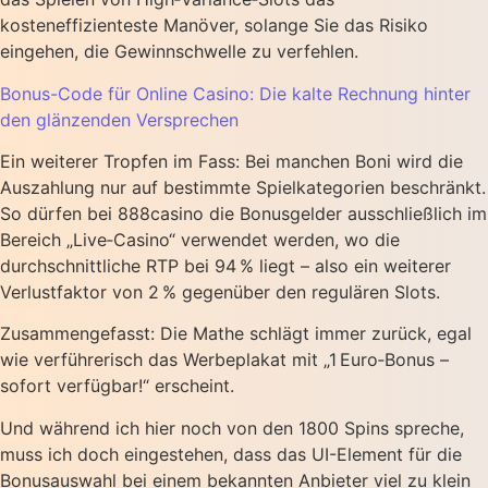
kosteneffizienteste Manöver, solange Sie das Risiko
eingehen, die Gewinnschwelle zu verfehlen.
Bonus-Code für Online Casino: Die kalte Rechnung hinter
den glänzenden Versprechen
Ein weiterer Tropfen im Fass: Bei manchen Boni wird die
Auszahlung nur auf bestimmte Spielkategorien beschränkt.
So dürfen bei 888casino die Bonusgelder ausschließlich im
Bereich „Live‑Casino“ verwendet werden, wo die
durchschnittliche RTP bei 94 % liegt – also ein weiterer
Verlustfaktor von 2 % gegenüber den regulären Slots.
Zusammengefasst: Die Mathe schlägt immer zurück, egal
wie verführerisch das Werbeplakat mit „1 Euro‑Bonus –
sofort verfügbar!“ erscheint.
Und während ich hier noch von den 1800 Spins spreche,
muss ich doch eingestehen, dass das UI-Element für die
Bonusauswahl bei einem bekannten Anbieter viel zu klein