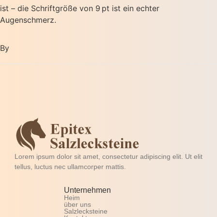
ist – die Schriftgröße von 9 pt ist ein echter
Augenschmerz.
By
Lorem ipsum dolor sit amet, consectetur adipiscing elit. Ut elit
tellus, luctus nec ullamcorper mattis.
Unternehmen
Heim
über uns
Salzlecksteine