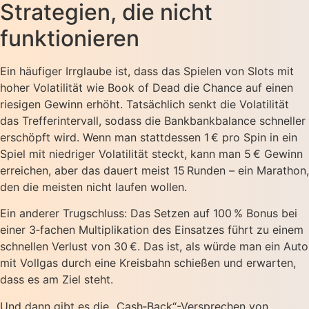
Strategien, die nicht
funktionieren
Ein häufiger Irrglaube ist, dass das Spielen von Slots mit
hoher Volatilität wie Book of Dead die Chance auf einen
riesigen Gewinn erhöht. Tatsächlich senkt die Volatilität
das Trefferintervall, sodass die Bankbankbalance schneller
erschöpft wird. Wenn man stattdessen 1 € pro Spin in ein
Spiel mit niedriger Volatilität steckt, kann man 5 € Gewinn
erreichen, aber das dauert meist 15 Runden – ein Marathon,
den die meisten nicht laufen wollen.
Ein anderer Trugschluss: Das Setzen auf 100 % Bonus bei
einer 3‑fachen Multiplikation des Einsatzes führt zu einem
schnellen Verlust von 30 €. Das ist, als würde man ein Auto
mit Vollgas durch eine Kreisbahn schießen und erwarten,
dass es am Ziel steht.
Und dann gibt es die „Cash‑Back“-Versprechen von