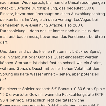
nach einem Widerspruch, bis man die Umsatzbedingungen
checkt: 30‑fache Durchspielung, das bedeutet 300 €
Einsatz, bevor man überhaupt an einen Auszahlungsantrag
denken kann. Im Vergleich dazu verlangt LeoVegas bei
demselben 10‑€‑Deal nur 20‑fache, also 200 €
Durchspielung – doch das ist immer noch ein Haus, das
man erst bauen muss, bevor man das Fundament berühren
darf.
Und dann sind da die kleinen Kisten mit 5 € „Free Spins“,
die in Starburst oder Gonzo’s Quest eingesetzt werden
können. Starburst ist dabei fast so schnell wie ein Sprint,
während Gonzo’s Quest mit seiner hohen Volatilität dem
Sprung ins kalte Wasser ähnelt – selten, aber potenziell
tief.
Ein cleverer Spieler rechnet: 5 € Bonus + 0,30 € pro Spin =
1,5 € erwarteter Gewinn, wenn die Rückzahlungsrate (RTP)
96 % beträgt. Tatsächlich liegt der tatsächliche
Erwartungswert meist bei 0,45 € – ein Verlust von 66 %