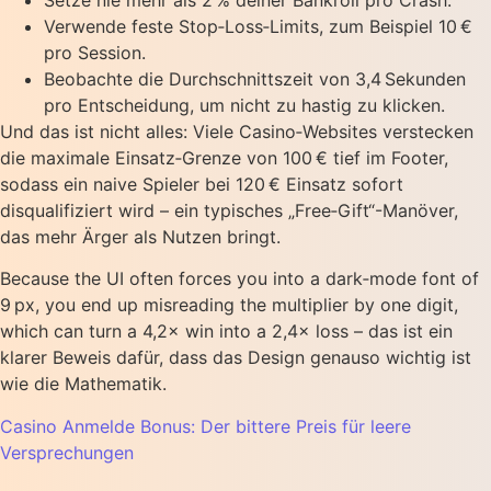
Verwende feste Stop‑Loss‑Limits, zum Beispiel 10 €
pro Session.
Beobachte die Durchschnittszeit von 3,4 Sekunden
pro Entscheidung, um nicht zu hastig zu klicken.
Und das ist nicht alles: Viele Casino‑Websites verstecken
die maximale Einsatz‑Grenze von 100 € tief im Footer,
sodass ein naive Spieler bei 120 € Einsatz sofort
disqualifiziert wird – ein typisches „Free‑Gift“-Manöver,
das mehr Ärger als Nutzen bringt.
Because the UI often forces you into a dark‑mode font of
9 px, you end up misreading the multiplier by one digit,
which can turn a 4,2× win into a 2,4× loss – das ist ein
klarer Beweis dafür, dass das Design genauso wichtig ist
wie die Mathematik.
Casino Anmelde Bonus: Der bittere Preis für leere
Versprechungen