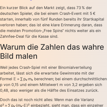
Ein kurzer Blick auf den Markt zeigt, dass 73 % der
deutschen Spieler, die bei einem Crash‑Event mit 5 €
starten, innerhalb von fünf Runden bereits ihr Startkapital
verloren haben; das ist eine klare Erinnerung daran, dass
die meisten Promotion‑„Free Spins“ nichts weiter als ein
Zahnfee‑Deal für die Kasse sind.
Warum die Zahlen das wahre
Bild malen
Weil jedes Crash‑Spiel mit einer Binomialverteilung
arbeitet, lässt sich die erwartete Gewinnrate mit der
Formel 𝔼 = ∑ pₖ·mₖ berechnen; bei einem durchschnittlichen
p von 0,15 und einem Mittelwert m von 3,2 ergeben sich
0,48, also weniger als die Hälfte des Einsatzes zurück.
Doch das ist noch nicht alles: Wenn man die Varianz
σ² = ∑ pₖ·(mₖ‑𝔼)² einbezieht, sieht man, dass ein einzelner