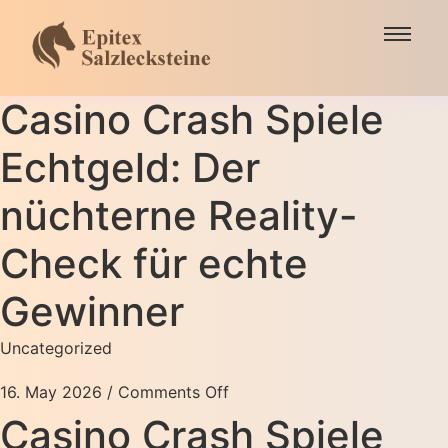
Casino Crash Spiele
Echtgeld: Der
nüchterne Reality-
Check für echte
Gewinner
Uncategorized
16. May 2026
/
Comments Off
Casino Crash Spiele