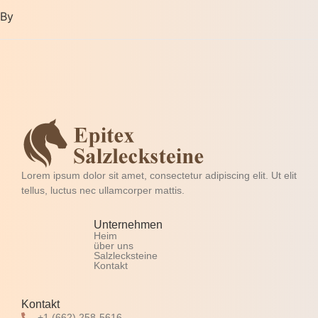
By
Lorem ipsum dolor sit amet, consectetur adipiscing elit. Ut elit
tellus, luctus nec ullamcorper mattis.
Unternehmen
Heim
über uns
Salzlecksteine
Kontakt
Kontakt
+1 (662) 258-5616