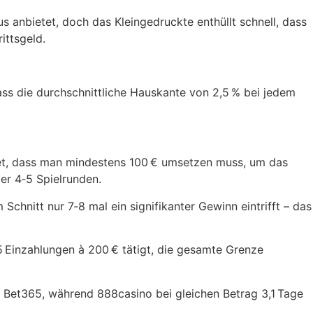
 anbietet, doch das Kleingedruckte enthüllt schnell, dass
ittsgeld.
dass die durchschnittliche Hauskante von 2,5 % bei jedem
utet, dass man mindestens 100 € umsetzen muss, um das
ber 4‑5 Spielrunden.
Schnitt nur 7‑8 mal ein signifikanter Gewinn eintrifft – das
5 Einzahlungen à 200 € tätigt, die gesamte Grenze
ei Bet365, während 888casino bei gleichen Betrag 3,1 Tage