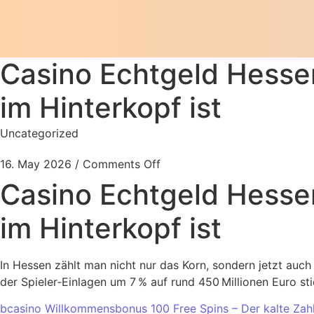
Casino Echtgeld Hessen
im Hinterkopf ist
Uncategorized
16. May 2026
/
Comments Off
Casino Echtgeld Hessen
im Hinterkopf ist
In Hessen zählt man nicht nur das Korn, sondern jetzt auc
der Spieler‑Einlagen um 7 % auf rund 450 Millionen Euro sti
bcasino Willkommensbonus 100 Free Spins – Der kalte Za