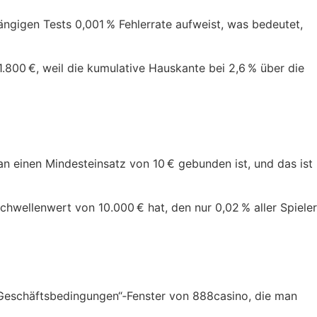
ängigen Tests 0,001 % Fehlerrate aufweist, was bedeutet,
 1.800 €, weil die kumulative Hauskante bei 2,6 % über die
 an einen Mindesteinsatz von 10 € gebunden ist, und das ist
wellenwert von 10.000 € hat, den nur 0,02 % aller Spieler
 Geschäftsbedingungen“‑Fenster von 888casino, die man