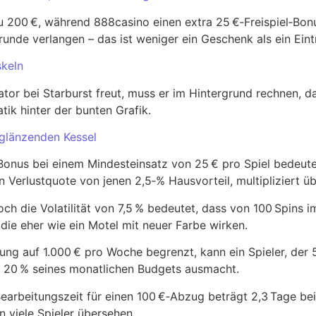
 200 €, während 888casino einen extra 25 €‑Freispiel‑Bonus
unde verlangen – das ist weniger ein Geschenk als ein Eintr
skeln
ator bei Starburst freut, muss er im Hintergrund rechnen, 
atik hinter der bunten Grafik.
 glänzenden Kessel
ro‑Bonus bei einem Mindesteinsatz von 25 € pro Spiel bede
en Verlustquote von jenen 2,5‑% Hausvorteil, multipliziert ü
h die Volatilität von 7,5 % bedeutet, dass von 100 Spins im 
 die eher wie ein Motel mit neuer Farbe wirken.
ung auf 1.000 € pro Woche begrenzt, kann ein Spieler, der 
ts 20 % seines monatlichen Budgets ausmacht.
 Bearbeitungszeit für einen 100 €‑Abzug beträgt 2,3 Tage b
n viele Spieler übersehen.