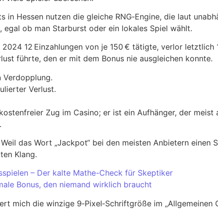
ots in Hessen nutzen die gleiche RNG‑Engine, die laut unabh
, egal ob man Starburst oder ein lokales Spiel wählt.
 2024 12 Einzahlungen von je 150 € tätigte, verlor letztlich
ust führte, den er mit dem Bonus nie ausgleichen konnte.
n Verdopplung.
ierter Verlust.
 kostenfreier Zug im Casino; er ist ein Aufhänger, der meist
.
il das Wort „Jackpot“ bei den meisten Anbietern einen Sch
uten Klang.
sspielen – Der kalte Mathe-Check für Skeptiker
male Bonus, den niemand wirklich braucht
rt mich die winzige 9‑Pixel‑Schriftgröße im „Allgemeinen