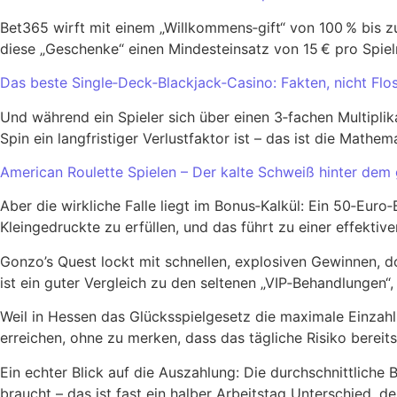
Bet365 wirft mit einem „Willkommens‑gift“ von 100 % bis zu
diese „Geschenke“ einen Mindesteinsatz von 15 € pro Spielr
Das beste Single‑Deck‑Blackjack‑Casino: Fakten, nicht Flo
Und während ein Spieler sich über einen 3‑fachen Multiplik
Spin ein langfristiger Verlustfaktor ist – das ist die Mathem
American Roulette Spielen – Der kalte Schweiß hinter dem
Aber die wirkliche Falle liegt im Bonus‑Kalkül: Ein 50‑Eu
Kleingedruckte zu erfüllen, und das führt zu einer effektiv
Gonzo’s Quest lockt mit schnellen, explosiven Gewinnen, doc
ist ein guter Vergleich zu den seltenen „VIP‑Behandlungen“,
Weil in Hessen das Glücksspielgesetz die maximale Einzahl
erreichen, ohne zu merken, dass das tägliche Risiko berei
Ein echter Blick auf die Auszahlung: Die durchschnittliche
braucht – das ist fast ein halber Arbeitstag Unterschied, de