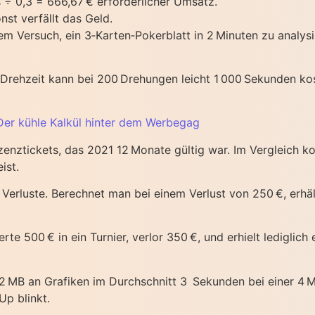
÷ 0,3 = 666,67 € erforderlicher Umsatz.
st verfällt das Geld.
m Versuch, ein 3‑Karten‑Pokerblatt in 2 Minuten zu analysie
‑Drehzeit kann bei 200 Drehungen leicht 1 000 Sekunden kos
er kühle Kalkül hinter dem Werbegag
izenztickets, das 2021 12 Monate gültig war. Im Vergleich k
ist.
 Verluste. Berechnet man bei einem Verlust von 250 €, erhä
ierte 500 € in ein Turnier, verlor 350 €, und erhielt ledigli
12 MB an Grafiken im Durchschnitt 3 Sekunden bei einer 4 
Up blinkt.