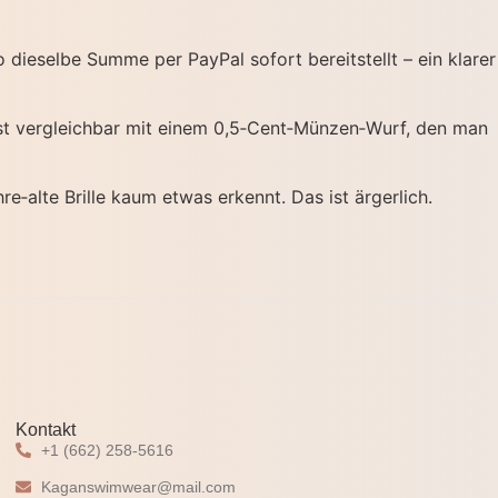
dieselbe Summe per PayPal sofort bereitstellt – ein klarer
ist vergleichbar mit einem 0,5‑Cent‑Münzen‑Wurf, den man
‑alte Brille kaum etwas erkennt. Das ist ärgerlich.
Kontakt
+1 (662) 258-5616
Kaganswimwear@mail.com