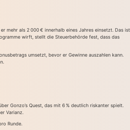
r mehr als 2 000 € innerhalb eines Jahres einsetzt. Das ist
gramme wirft, stellt die Steuerbehörde fest, dass das
Bonusbetrags umsetzt, bevor er Gewinne auszahlen kann.
n.
über Gonzo’s Quest, das mit 6 % deutlich riskanter spielt.
er Varianz.
 pro Runde.