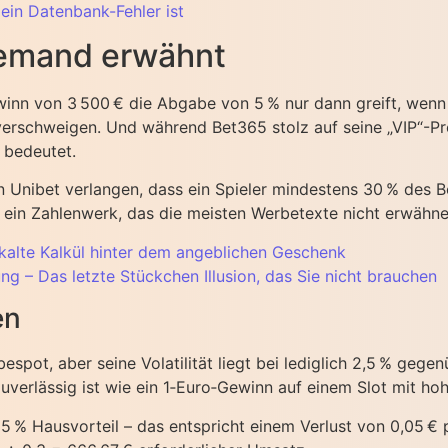
 ein Datenbank-Fehler ist
niemand erwähnt
winn von 3 500 € die Abgabe von 5 % nur dann greift, wenn e
verschweigen. Und während Bet365 stolz auf seine „VIP“-Pro
 bedeutet.
n Unibet verlangen, dass ein Spieler mindestens 30 % des 
ein Zahlenwerk, das die meisten Werbetexte nicht erwähne
alte Kalkül hinter dem angeblichen Geschenk
ng – Das letzte Stückchen Illusion, das Sie nicht brauchen
en
spot, aber seine Volatilität liegt bei lediglich 2,5 % gegen
uverlässig ist wie ein 1‑Euro‑Gewinn auf einem Slot mit hoh
,25 % Hausvorteil – das entspricht einem Verlust von 0,05 €