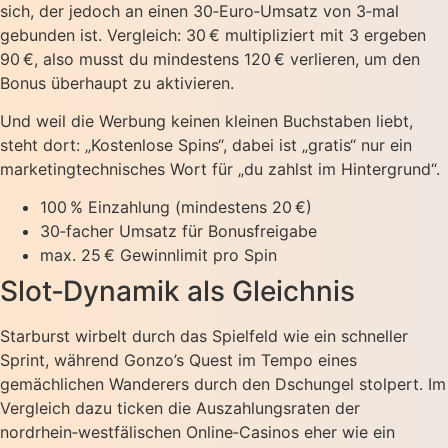
sich, der jedoch an einen 30‑Euro‑Umsatz von 3‑mal
gebunden ist. Vergleich: 30 € multipliziert mit 3 ergeben
90 €, also musst du mindestens 120 € verlieren, um den
Bonus überhaupt zu aktivieren.
Und weil die Werbung keinen kleinen Buchstaben liebt,
steht dort: „Kostenlose Spins“, dabei ist „gratis“ nur ein
marketingtechnisches Wort für „du zahlst im Hintergrund“.
100 % Einzahlung (mindestens 20 €)
30‑facher Umsatz für Bonusfreigabe
max. 25 € Gewinnlimit pro Spin
Slot‑Dynamik als Gleichnis
Starburst wirbelt durch das Spielfeld wie ein schneller
Sprint, während Gonzo’s Quest im Tempo eines
gemächlichen Wanderers durch den Dschungel stolpert. Im
Vergleich dazu ticken die Auszahlungsraten der
nordrhein‑westfälischen Online‑Casinos eher wie ein