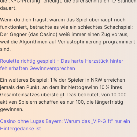
die „KYC‑Prüfung“ erledigt, die durchschnittlich 1,7 Stunden
dauert.
Wenn du dich fragst, warum das Spiel überhaupt noch
funktioniert, betrachte es wie ein schlechtes Schachspiel:
Der Gegner (das Casino) weiß immer einen Zug voraus,
weil die Algorithmen auf Verlustoptimierung programmiert
sind.
Roulette richtig gespielt – Das harte Herzstück hinter
fehlerhaften Gewinnversprechen
Ein weiteres Beispiel: 1 % der Spieler in NRW erreichen
jemals den Punkt, an dem ihr Nettogewinn 10 % ihres
Gesamteinsatzes übersteigt. Das bedeutet, von 10 000
aktiven Spielern schaffen es nur 100, die längerfristig
gewinnen.
Casino ohne Lugas Bayern: Warum das „VIP‑Gift“ nur ein
Hintergedanke ist