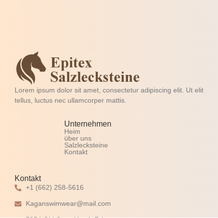
Lorem ipsum dolor sit amet, consectetur adipiscing elit. Ut elit
tellus, luctus nec ullamcorper mattis.
Unternehmen
Heim
über uns
Salzlecksteine
Kontakt
Kontakt
+1 (662) 258-5616
Kaganswimwear@mail.com