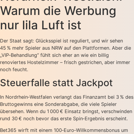
Warum die Werbung
nur lila Luft ist
Der Staat sagt: Glücksspiel ist reguliert, und wir sehen
45 % mehr Spieler aus NRW auf den Plattformen. Aber die
„VIP‑Behandlung“ fühlt sich eher an wie ein billig
renoviertes Hostelzimmer – frisch gestrichen, aber immer
noch feucht.
Steuerfalle statt Jackpot
In Nordrhein‑Westfalen verlangt das Finanzamt bei 3 % des
Bruttogewinns eine Sonderabgabe, die viele Spieler
übersehen. Wenn du 1 000 € Einsatz bringst, verschwinden
rund 30 € noch bevor das erste Spin‑Ergebnis erscheint.
Bet365 wirft mit einem 100‑Euro‑Willkommensbonus um