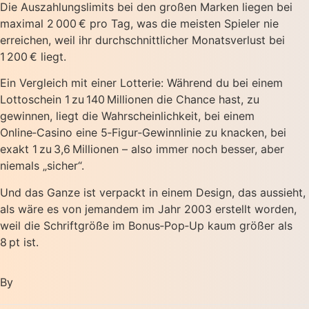
Die Auszahlungslimits bei den großen Marken liegen bei
maximal 2 000 € pro Tag, was die meisten Spieler nie
erreichen, weil ihr durchschnittlicher Monatsverlust bei
1 200 € liegt.
Ein Vergleich mit einer Lotterie: Während du bei einem
Lottoschein 1 zu 140 Millionen die Chance hast, zu
gewinnen, liegt die Wahrscheinlichkeit, bei einem
Online‑Casino eine 5‑Figur‑Gewinnlinie zu knacken, bei
exakt 1 zu 3,6 Millionen – also immer noch besser, aber
niemals „sicher“.
Und das Ganze ist verpackt in einem Design, das aussieht,
als wäre es von jemandem im Jahr 2003 erstellt worden,
weil die Schriftgröße im Bonus‑Pop‑Up kaum größer als
8 pt ist.
By