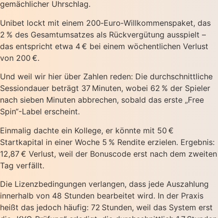
gemächlicher Uhrschlag.
Unibet lockt mit einem 200‑Euro‑Willkommenspaket, das
2 % des Gesamtumsatzes als Rückvergütung ausspielt –
das entspricht etwa 4 € bei einem wöchentlichen Verlust
von 200 €.
Und weil wir hier über Zahlen reden: Die durchschnittliche
Sessiondauer beträgt 37 Minuten, wobei 62 % der Spieler
nach sieben Minuten abbrechen, sobald das erste „Free
Spin“-Label erscheint.
Einmalig dachte ein Kollege, er könnte mit 50 €
Startkapital in einer Woche 5 % Rendite erzielen. Ergebnis:
12,87 € Verlust, weil der Bonuscode erst nach dem zweiten
Tag verfällt.
Die Lizenzbedingungen verlangen, dass jede Auszahlung
innerhalb von 48 Stunden bearbeitet wird. In der Praxis
heißt das jedoch häufig: 72 Stunden, weil das System erst