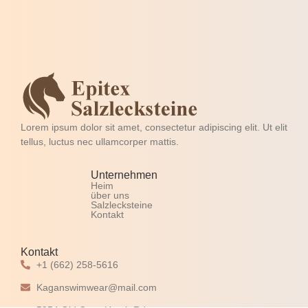
Lorem ipsum dolor sit amet, consectetur adipiscing elit. Ut elit
tellus, luctus nec ullamcorper mattis.
Unternehmen
Heim
über uns
Salzlecksteine
Kontakt
Kontakt
+1 (662) 258-5616
Kaganswimwear@mail.com