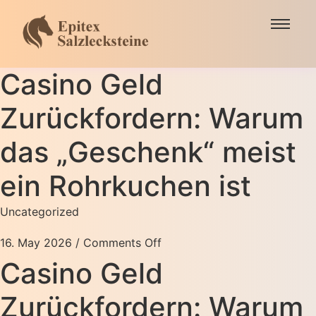
Casino Geld
Zurückfordern: Warum
das „Geschenk“ meist
ein Rohrkuchen ist
Uncategorized
16. May 2026
/
Comments Off
Casino Geld
Zurückfordern: Warum