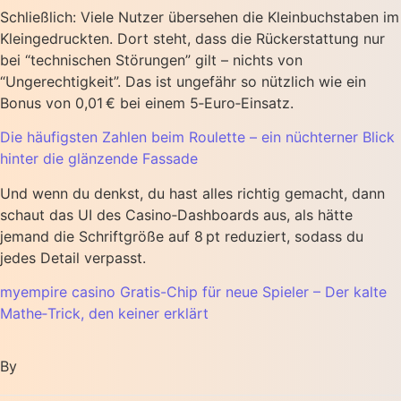
Schließlich: Viele Nutzer übersehen die Kleinbuchstaben im
Kleingedruckten. Dort steht, dass die Rückerstattung nur
bei “technischen Störungen” gilt – nichts von
“Ungerechtigkeit”. Das ist ungefähr so nützlich wie ein
Bonus von 0,01 € bei einem 5‑Euro‑Einsatz.
Die häufigsten Zahlen beim Roulette – ein nüchterner Blick
hinter die glänzende Fassade
Und wenn du denkst, du hast alles richtig gemacht, dann
schaut das UI des Casino‑Dashboards aus, als hätte
jemand die Schriftgröße auf 8 pt reduziert, sodass du
jedes Detail verpasst.
myempire casino Gratis-Chip für neue Spieler – Der kalte
Mathe‑Trick, den keiner erklärt
By