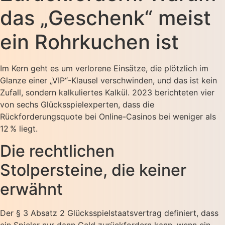
das „Geschenk“ meist
ein Rohrkuchen ist
Im Kern geht es um verlorene Einsätze, die plötzlich im
Glanze einer „VIP“-Klausel verschwinden, und das ist kein
Zufall, sondern kalkuliertes Kalkül. 2023 berichteten vier
von sechs Glücksspielexperten, dass die
Rückforderungsquote bei Online-Casinos bei weniger als
12 % liegt.
Die rechtlichen
Stolpersteine, die keiner
erwähnt
Der § 3 Absatz 2 Glücksspielstaatsvertrag definiert, dass