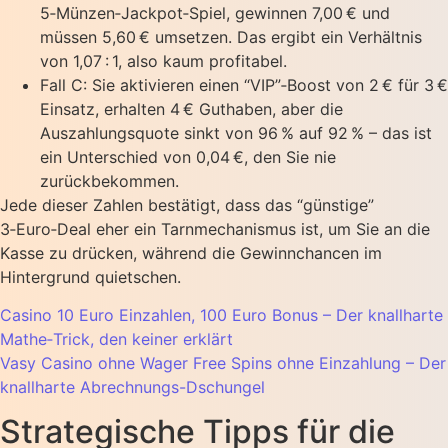
5‑Münzen‑Jackpot‑Spiel, gewinnen 7,00 € und
müssen 5,60 € umsetzen. Das ergibt ein Verhältnis
von 1,07 : 1, also kaum profitabel.
Fall C: Sie aktivieren einen “VIP”‑Boost von 2 € für 3 €
Einsatz, erhalten 4 € Guthaben, aber die
Auszahlungsquote sinkt von 96 % auf 92 % – das ist
ein Unterschied von 0,04 €, den Sie nie
zurückbekommen.
Jede dieser Zahlen bestätigt, dass das “günstige”
3‑Euro‑Deal eher ein Tarnmechanismus ist, um Sie an die
Kasse zu drücken, während die Gewinnchancen im
Hintergrund quietschen.
Casino 10 Euro Einzahlen, 100 Euro Bonus – Der knallharte
Mathe‑Trick, den keiner erklärt
Vasy Casino ohne Wager Free Spins ohne Einzahlung – Der
knallharte Abrechnungs-Dschungel
Strategische Tipps für die