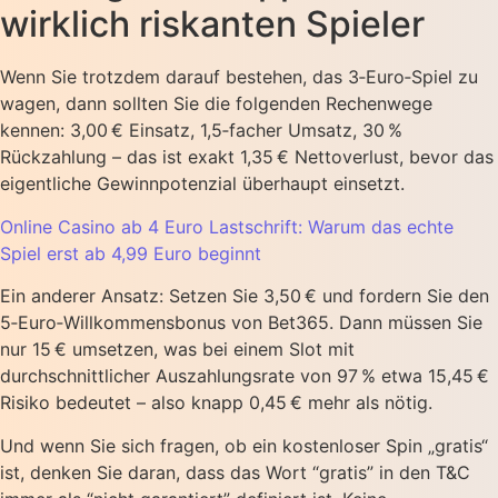
wirklich riskanten Spieler
Wenn Sie trotzdem darauf bestehen, das 3‑Euro‑Spiel zu
wagen, dann sollten Sie die folgenden Rechenwege
kennen: 3,00 € Einsatz, 1,5‑facher Umsatz, 30 %
Rückzahlung – das ist exakt 1,35 € Nettoverlust, bevor das
eigentliche Gewinnpotenzial überhaupt einsetzt.
Online Casino ab 4 Euro Lastschrift: Warum das echte
Spiel erst ab 4,99 Euro beginnt
Ein anderer Ansatz: Setzen Sie 3,50 € und fordern Sie den
5‑Euro‑Willkommensbonus von Bet365. Dann müssen Sie
nur 15 € umsetzen, was bei einem Slot mit
durchschnittlicher Auszahlungsrate von 97 % etwa 15,45 €
Risiko bedeutet – also knapp 0,45 € mehr als nötig.
Und wenn Sie sich fragen, ob ein kostenloser Spin „gratis“
ist, denken Sie daran, dass das Wort “gratis” in den T&C