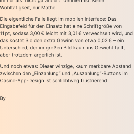
immer als “nicht garantiert” definiert ist. Keine
Wohltätigkeit, nur Mathe.
Die eigentliche Falle liegt im mobilen Interface: Das
Eingabefeld für den Einsatz hat eine Schriftgröße von
11 pt, sodass 3,00 € leicht mit 3,01 € verwechselt wird, und
das kostet Sie den extra Gewinn von etwa 0,02 € – ein
Unterschied, der im großen Bild kaum ins Gewicht fällt,
aber trotzdem ärgerlich ist.
Und noch etwas: Dieser winzige, kaum merkbare Abstand
zwischen den „Einzahlung“ und „Auszahlung“-Buttons im
Casino‑App‑Design ist schlichtweg frustrierend.
By