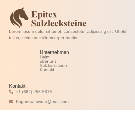
Lorem ipsum dolor sit amet, consectetur adipiscing elit. Ut elit
tellus, luctus nec ullamcorper mattis.
Unternehmen
Heim
über uns
Salzlecksteine
Kontakt
Kontakt
+1 (662) 258-5616
Kaganswimwear@mail.com
5954 Old Cove Heath Rd
Eupora, Mississippi(MS), 39744