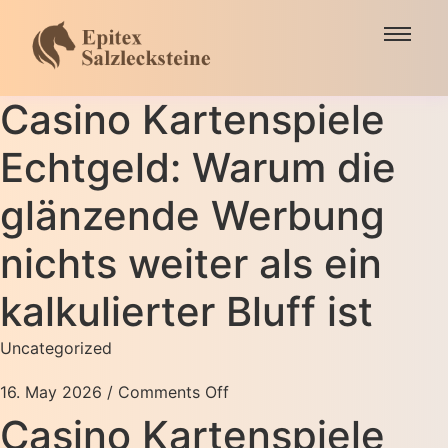
Casino Kartenspiele
Echtgeld: Warum die
glänzende Werbung
nichts weiter als ein
kalkulierter Bluff ist
Uncategorized
16. May 2026
/
Comments Off
Casino Kartenspiele