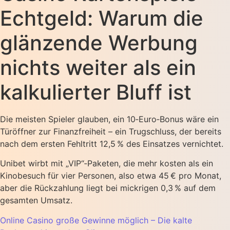
Echtgeld: Warum die
glänzende Werbung
nichts weiter als ein
kalkulierter Bluff ist
Die meisten Spieler glauben, ein 10‑Euro‑Bonus wäre ein
Türöffner zur Finanzfreiheit – ein Trugschluss, der bereits
nach dem ersten Fehltritt 12,5 % des Einsatzes vernichtet.
Unibet wirbt mit „VIP“‑Paketen, die mehr kosten als ein
Kinobesuch für vier Personen, also etwa 45 € pro Monat,
aber die Rückzahlung liegt bei mickrigen 0,3 % auf dem
gesamten Umsatz.
Online Casino große Gewinne möglich – Die kalte