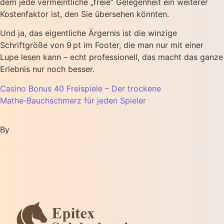
dem jede vermeintliche „freie“ Gelegenheit ein weiterer
Kostenfaktor ist, den Sie übersehen könnten.
Und ja, das eigentliche Ärgernis ist die winzige
Schriftgröße von 9 pt im Footer, die man nur mit einer
Lupe lesen kann – echt professionell, das macht das ganze
Erlebnis nur noch besser.
Casino Bonus 40 Freispiele – Der trockene
Mathe‑Bauchschmerz für jeden Spieler
By