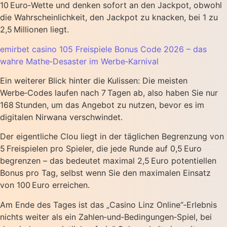
10 Euro‑Wette und denken sofort an den Jackpot, obwohl
die Wahrscheinlichkeit, den Jackpot zu knacken, bei 1 zu
2,5 Millionen liegt.
emirbet casino 105 Freispiele Bonus Code 2026 – das
wahre Mathe‑Desaster im Werbe‑Karnival
Ein weiterer Blick hinter die Kulissen: Die meisten
Werbe‑Codes laufen nach 7 Tagen ab, also haben Sie nur
168 Stunden, um das Angebot zu nutzen, bevor es im
digitalen Nirwana verschwindet.
Der eigentliche Clou liegt in der täglichen Begrenzung von
5 Freispielen pro Spieler, die jede Runde auf 0,5 Euro
begrenzen – das bedeutet maximal 2,5 Euro potentiellen
Bonus pro Tag, selbst wenn Sie den maximalen Einsatz
von 100 Euro erreichen.
Am Ende des Tages ist das „Casino Linz Online“‑Erlebnis
nichts weiter als ein Zahlen‑und‑Bedingungen‑Spiel, bei