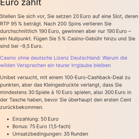
Euro zählt
Stellen Sie sich vor, Sie setzen 20 Euro auf eine Slot, deren
RTP 95 % beträgt. Nach 200 Spins verlieren Sie
durchschnittlich 190 Euro, gewinnen aber nur 190 Euro –
ein Nullpunkt. Fügen Sie 5 % Casino‑Gebühr hinzu und Sie
sind bei –9,5 Euro.
Casino ohne deutsche Lizenz Deutschland: Warum die
wilden Versprechen ein teurer Irrglaube bleiben
Unibet versucht, mit einem 100‑Euro‑Cashback‑Deal zu
punkten, aber das Kleingedruckte verlangt, dass Sie
mindestens 30 Spiele à 10 Euro spielen, also 300 Euro in
der Tasche haben, bevor Sie überhaupt den ersten Cent
zurückbekommen.
Einzahlung: 50 Euro
Bonus: 75 Euro (1,5‑fach)
Umsatzbedingungen: 35 Runden