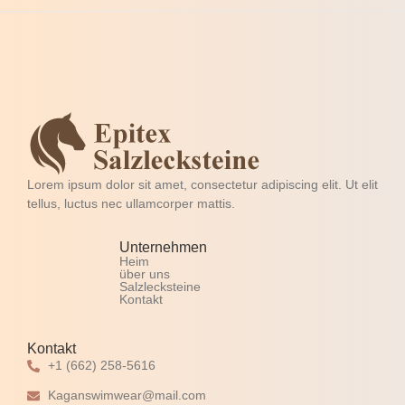
Lorem ipsum dolor sit amet, consectetur adipiscing elit. Ut elit
tellus, luctus nec ullamcorper mattis.
Unternehmen
Heim
über uns
Salzlecksteine
Kontakt
Kontakt
+1 (662) 258-5616
Kaganswimwear@mail.com