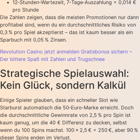
12‑Stunden‑Wartezeit, 7‑Tage‑Auszahlung = 0,014 €
pro Stunde
Die Zahlen zeigen, dass die meisten Promotionen nur dann
profitabel sind, wenn du ein durchschnittliches Risiko von
0,3 % pro Spiel akzeptierst – das ist kaum besser als ein
Sparbuch mit 0,05 % Zinsen.
Revolution Casino jetzt anmelden Gratisbonus sichern –
Der bittere Spaß mit Zahlen und Trugschnee
Strategische Spielauswahl:
Kein Glück, sondern Kalkül
Einige Spieler glauben, dass ein schneller Slot wie
Starburst automatisch die 50‑Euro‑Marke erreicht. Doch
die durchschnittliche Gewinnrate von 2,5 % pro Spin ist
kaum genug, um die 40 € Differenz zu decken, selbst
wenn du 100 Spins machst. 100 × 2,5 € = 250 €, aber 90 %
dieser Spins enden im Verlust.