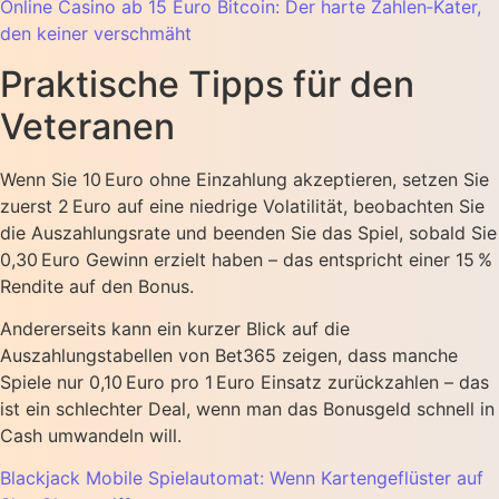
Online Casino ab 15 Euro Bitcoin: Der harte Zahlen‑Kater,
den keiner verschmäht
Praktische Tipps für den
Veteranen
Wenn Sie 10 Euro ohne Einzahlung akzeptieren, setzen Sie
zuerst 2 Euro auf eine niedrige Volatilität, beobachten Sie
die Auszahlungsrate und beenden Sie das Spiel, sobald Sie
0,30 Euro Gewinn erzielt haben – das entspricht einer 15 %
Rendite auf den Bonus.
Andererseits kann ein kurzer Blick auf die
Auszahlungstabellen von Bet365 zeigen, dass manche
Spiele nur 0,10 Euro pro 1 Euro Einsatz zurückzahlen – das
ist ein schlechter Deal, wenn man das Bonusgeld schnell in
Cash umwandeln will.
Blackjack Mobile Spielautomat: Wenn Kartengeflüster auf