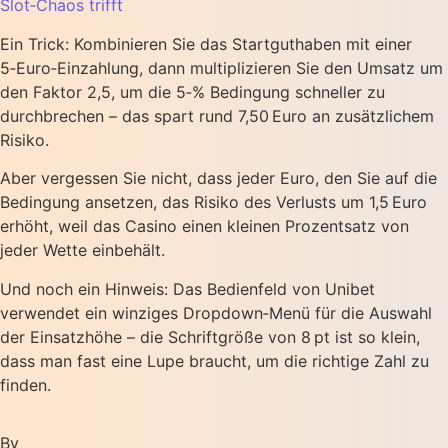
Slot‑Chaos trifft
Ein Trick: Kombinieren Sie das Startguthaben mit einer
5‑Euro‑Einzahlung, dann multiplizieren Sie den Umsatz um
den Faktor 2,5, um die 5‑% Bedingung schneller zu
durchbrechen – das spart rund 7,50 Euro an zusätzlichem
Risiko.
Aber vergessen Sie nicht, dass jeder Euro, den Sie auf die
Bedingung ansetzen, das Risiko des Verlusts um 1,5 Euro
erhöht, weil das Casino einen kleinen Prozentsatz von
jeder Wette einbehält.
Und noch ein Hinweis: Das Bedienfeld von Unibet
verwendet ein winziges Dropdown‑Menü für die Auswahl
der Einsatzhöhe – die Schriftgröße von 8 pt ist so klein,
dass man fast eine Lupe braucht, um die richtige Zahl zu
finden.
By