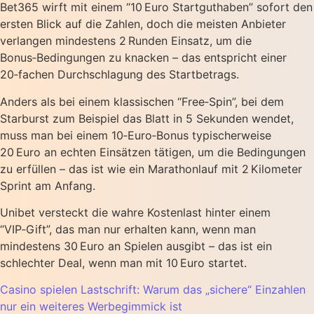
Bet365 wirft mit einem “10 Euro Startguthaben” sofort den
ersten Blick auf die Zahlen, doch die meisten Anbieter
verlangen mindestens 2 Runden Einsatz, um die
Bonus‑Bedingungen zu knacken – das entspricht einer
20‑fachen Durchschlagung des Startbetrags.
Anders als bei einem klassischen “Free‑Spin”, bei dem
Starburst zum Beispiel das Blatt in 5 Sekunden wendet,
muss man bei einem 10‑Euro‑Bonus typischerweise
20 Euro an echten Einsätzen tätigen, um die Bedingungen
zu erfüllen – das ist wie ein Marathonlauf mit 2 Kilometer
Sprint am Anfang.
Unibet versteckt die wahre Kostenlast hinter einem
“VIP‑Gift”, das man nur erhalten kann, wenn man
mindestens 30 Euro an Spielen ausgibt – das ist ein
schlechter Deal, wenn man mit 10 Euro startet.
Casino spielen Lastschrift: Warum das „sichere“ Einzahlen
nur ein weiteres Werbegimmick ist