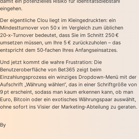
damit ein potenzielles Risiko für Identitätsdiebstahl
eingehen.
Der eigentliche Clou liegt im Kleingedruckten: ein
Mindestturnover von 50 x im Vergleich zum üblichen
20‑x‑Turnover bedeutet, dass Sie im Schnitt 250 €
umsetzen müssen, um Ihre 5 € zurückzuholen – das
entspricht dem 50‑fachen Ihres Anfangseinsatzes.
Und jetzt kommt die wahre Frustration: Die
Benutzeroberfläche von Bet365 zeigt beim
Einzahlungsprozess ein winziges Dropdown-Menü mit der
Aufschrift „Währung wählen“, das in einer Schriftgröße von
9 pt erscheint, sodass man kaum erkennen kann, ob man
Euro, Bitcoin oder ein exotisches Währungspaar auswählt,
ohne sofort ins Visier der Marketing‑Abteilung zu geraten.
By