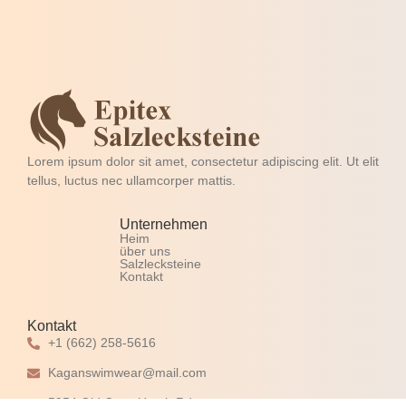
Lorem ipsum dolor sit amet, consectetur adipiscing elit. Ut elit
tellus, luctus nec ullamcorper mattis.
Unternehmen
Heim
über uns
Salzlecksteine
Kontakt
Kontakt
+1 (662) 258-5616
Kaganswimwear@mail.com
5954 Old Cove Heath Rd