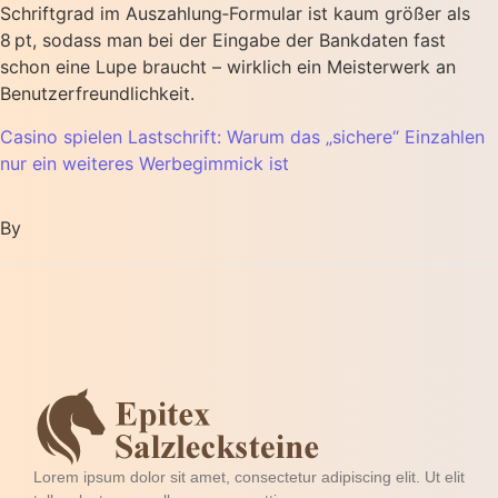
Schriftgrad im Auszahlung‑Formular ist kaum größer als
8 pt, sodass man bei der Eingabe der Bankdaten fast
schon eine Lupe braucht – wirklich ein Meisterwerk an
Benutzerfreundlichkeit.
Casino spielen Lastschrift: Warum das „sichere“ Einzahlen
nur ein weiteres Werbegimmick ist
By
Lorem ipsum dolor sit amet, consectetur adipiscing elit. Ut elit