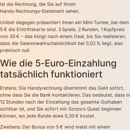
ist die Rechnung, die Sie auf Ihrem
Handy‑Rechnungs‑Statement sehen.
Unibet dagegen präsentiert Ihnen ein Mini‑Turnier, bei dem
5 € die Eintrittskarte sind. 3 Spiele, 2 Runden, 1 Kopfpreis
von 30 € – das klingt nach einem Deal, bis Sie realisieren,
dass die Gewinnwahrscheinlichkeit bei 0,02 % liegt, also
praktisch null.
Wie die 5‑Euro‑Einzahlung
tatsächlich funktioniert
Erstens: Die Handyrechnung übernimmt das Geld sofort,
ohne dass Sie die Bank kontaktieren. Das bedeutet, dass in
12 Stunden nach der Einzahlung das gesamte Guthaben
sichtbar ist, und Sie sofort mit Gonzo’s Quest beginnen
können, wo jede Runde etwa 0,30 € kostet.
Zweitens: Der Bonus von 5 € wird meist mit einem