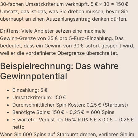
30‑fachen Umsatz­kriterium verknüpft. 5 € × 30 = 150 €
Umsatz, das ist das, was Sie drehen müssen, bevor Sie
überhaupt an einen Auszahlungsantrag denken dürfen.
Drittens: Viele Anbieter setzen eine maximale
Gewinn‑Grenze von 25 € pro 5‑Euro‑Einzahlung. Das
bedeutet, dass ein Gewinn von 30 € sofort gesperrt wird,
weil er die vordefinierte Obergrenze überschreitet.
Beispielrechnung: Das wahre
Gewinnpotential
Einzahlung: 5 €
Umsatzkriterium: 150 €
Durchschnittlicher Spin‑Kosten: 0,25 € (Starburst)
Benötigte Spins: 150 € ÷ 0,25 € = 600 Spins
Erwarteter Verlust bei 95 % RTP: 5 € × 0,05 = 0,25 €
netto
Wenn Sie 600 Spins auf Starburst drehen, verlieren Sie im