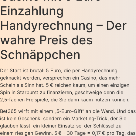
Einzahlung
Handyrechnung – Der
wahre Preis des
Schnäppchen
Der Start ist brutal: 5 Euro, die per Handyrechnung
geknackt werden, versprechen ein Casino, das mehr
Schein als Sinn hat. 5 € reichen kaum, um einen einzigen
Spin in Starburst zu finanzieren, geschweige denn die
2,5‑fachen Freispiele, die Sie dann kaum nutzen können.
Bet365 wirft mit einem „5‑Euro‑Gift“ an die Wand. Und das
ist kein Geschenk, sondern ein Marketing‑Trick, der Sie
glauben lässt, ein kleiner Einsatz sei der Schlüssel zu
einem riesigen Gewinn. 5 € ÷ 30 Tage = 0,17 € pro Tag, das