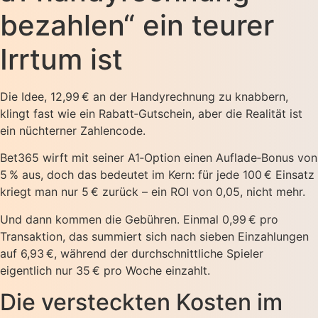
bezahlen“ ein teurer
Irrtum ist
Die Idee, 12,99 € an der Handyrechnung zu knabbern,
klingt fast wie ein Rabatt‑Gutschein, aber die Realität ist
ein nüchterner Zahlencode.
Bet365 wirft mit seiner A1‑Option einen Auflade‑Bonus von
5 % aus, doch das bedeutet im Kern: für jede 100 € Einsatz
kriegt man nur 5 € zurück – ein ROI von 0,05, nicht mehr.
Und dann kommen die Gebühren. Einmal 0,99 € pro
Transaktion, das summiert sich nach sieben Einzahlungen
auf 6,93 €, während der durchschnittliche Spieler
eigentlich nur 35 € pro Woche einzahlt.
Die versteckten Kosten im