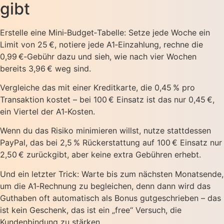
gibt
Erstelle eine Mini‑Budget‑Tabelle: Setze jede Woche ein
Limit von 25 €, notiere jede A1‑Einzahlung, rechne die
0,99 €‑Gebühr dazu und sieh, wie nach vier Wochen
bereits 3,96 € weg sind.
Vergleiche das mit einer Kreditkarte, die 0,45 % pro
Transaktion kostet – bei 100 € Einsatz ist das nur 0,45 €,
ein Viertel der A1‑Kosten.
Wenn du das Risiko minimieren willst, nutze stattdessen
PayPal, das bei 2,5 % Rückerstattung auf 100 € Einsatz nur
2,50 € zurückgibt, aber keine extra Gebühren erhebt.
Und ein letzter Trick: Warte bis zum nächsten Monatsende,
um die A1‑Rechnung zu begleichen, denn dann wird das
Guthaben oft automatisch als Bonus gutgeschrieben – das
ist kein Geschenk, das ist ein „free“ Versuch, die
Kundenbindung zu stärken.