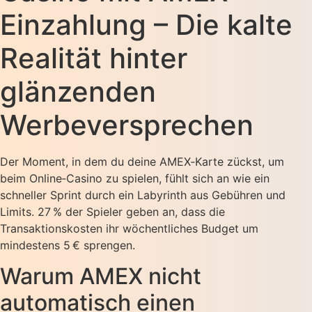
Einzahlung – Die kalte
Realität hinter
glänzenden
Werbeversprechen
Der Moment, in dem du deine AMEX‑Karte zückst, um
beim Online‑Casino zu spielen, fühlt sich an wie ein
schneller Sprint durch ein Labyrinth aus Gebühren und
Limits. 27 % der Spieler geben an, dass die
Transaktionskosten ihr wöchentliches Budget um
mindestens 5 € sprengen.
Warum AMEX nicht
automatisch einen