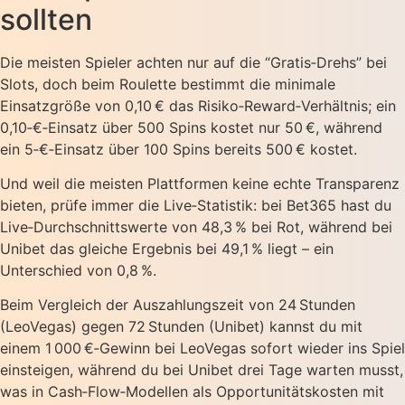
sollten
Die meisten Spieler achten nur auf die “Gratis‑Drehs” bei
Slots, doch beim Roulette bestimmt die minimale
Einsatzgröße von 0,10 € das Risiko‑Reward‑Verhältnis; ein
0,10‑€‑Einsatz über 500 Spins kostet nur 50 €, während
ein 5‑€‑Einsatz über 100 Spins bereits 500 € kostet.
Und weil die meisten Plattformen keine echte Transparenz
bieten, prüfe immer die Live‑Statistik: bei Bet365 hast du
Live‑Durchschnittswerte von 48,3 % bei Rot, während bei
Unibet das gleiche Ergebnis bei 49,1 % liegt – ein
Unterschied von 0,8 %.
Beim Vergleich der Auszahlungszeit von 24 Stunden
(LeoVegas) gegen 72 Stunden (Unibet) kannst du mit
einem 1 000 €‑Gewinn bei LeoVegas sofort wieder ins Spiel
einsteigen, während du bei Unibet drei Tage warten musst,
was in Cash‑Flow‑Modellen als Opportunitätskosten mit