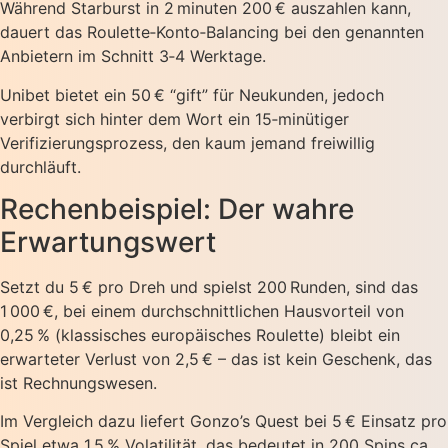
Während Starburst in 2 minuten 200 € auszahlen kann,
dauert das Roulette‑Konto‑Balancing bei den genannten
Anbietern im Schnitt 3‑4 Werktage.
Unibet bietet ein 50 € “gift” für Neukunden, jedoch
verbirgt sich hinter dem Wort ein 15‑minütiger
Verifizierungsprozess, den kaum jemand freiwillig
durchläuft.
Rechenbeispiel: Der wahre
Erwartungswert
Setzt du 5 € pro Dreh und spielst 200 Runden, sind das
1 000 €, bei einem durchschnittlichen Hausvorteil von
0,25 % (klassisches europäisches Roulette) bleibt ein
erwarteter Verlust von 2,5 € – das ist kein Geschenk, das
ist Rechnungswesen.
Im Vergleich dazu liefert Gonzo’s Quest bei 5 € Einsatz pro
Spiel etwa 1,5 % Volatilität, das bedeutet in 200 Spins ca.