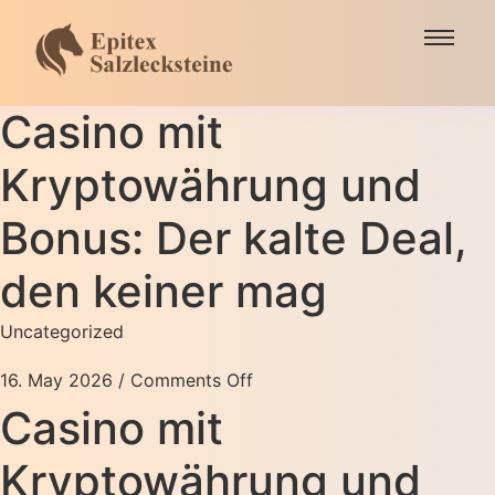
Casino mit
Kryptowährung und
Bonus: Der kalte Deal,
den keiner mag
Uncategorized
16. May 2026
/
Comments Off
Casino mit
Kryptowährung und