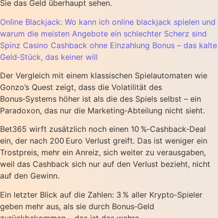
Sie das Geld überhaupt sehen.
Online Blackjack: Wo kann ich online blackjack spielen und
warum die meisten Angebote ein schlechter Scherz sind
Spinz Casino Cashback ohne Einzahlung Bonus – das kalte
Geld‑Stück, das keiner will
Der Vergleich mit einem klassischen Spielautomaten wie
Gonzo’s Quest zeigt, dass die Volatilität des
Bonus‑Systems höher ist als die des Spiels selbst – ein
Paradoxon, das nur die Marketing‑Abteilung nicht sieht.
Bet365 wirft zusätzlich noch einen 10 %‑Cashback‑Deal
ein, der nach 200 Euro Verlust greift. Das ist weniger ein
Trostpreis, mehr ein Anreiz, sich weiter zu verausgaben,
weil das Cashback sich nur auf den Verlust bezieht, nicht
auf den Gewinn.
Ein letzter Blick auf die Zahlen: 3 % aller Krypto‑Spieler
geben mehr aus, als sie durch Bonus‑Geld
zurückbekommen – das ist das wahre