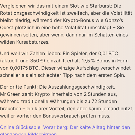
Vergleichen wir das mit einem Slot wie Starburst: Die
Rotationsgeschwindigkeit ist zweifach, aber die Volatilität
bleibt niedrig, während der Krypto‑Bonus wie Gonzo’s
Quest plötzlich in eine hohe Volatilität umschlägt – Sie
gewinnen selten, aber wenn, dann nur im Schatten eines
wilden Kursabsturzes.
Und weil wir Zahlen lieben: Ein Spieler, der 0,01 BTC
(aktuell rund 350 €) einzahlt, erhält 17,5 % Bonus in Form
von 0,00175 BTC. Dieser winzige Aufschlag verschwindet
schneller als ein schlechter Tipp nach dem ersten Spin.
Der dritte Punkt: Die Auszahlungsgeschwindigkeit.
Mr Green zahlt Krypto innerhalb von 2 Stunden aus,
während traditionelle Währungen bis zu 72 Stunden
brauchen – ein klarer Vorteil, den aber kaum jemand nutzt,
weil er vorher den Bonusverbrauch prüfen muss.
Online Glücksspiel Vorarlberg: Der kalte Alltag hinter den
glänzenden Bildschirmen