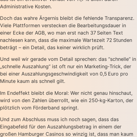
Administrative Kosten.
Doch das wahre Ärgernis bleibt die fehlende Transparenz.
Viele Plattformen verstecken die Bearbeitungsdauer in
einer Ecke der AGB, wo man erst nach 37 Seiten Text
nachlesen kann, dass die maximale Wartezeit 72 Stunden
beträgt – ein Detail, das keiner wirklich prüft.
Und weil wir gerade vom Detail sprechen: das “schnelle” in
„schnelle Auszahlung“ ist oft nur ein Marketing‑Trick, der
bei einer Auszahlungsgeschwindigkeit von 0,5 Euro pro
Minute kaum als schnell gilt.
Im Endeffekt bleibt die Moral: Wer nicht genau hinschaut,
wird von den Zahlen überrollt, wie ein 250‑kg‑Karton, der
plötzlich vom Förderband springt.
Und zum Abschluss muss ich noch sagen, dass das
Eingabefeld für den Auszahlungsbetrag in einem der
großen Hamburger Casinos so winzig ist, dass man kaum