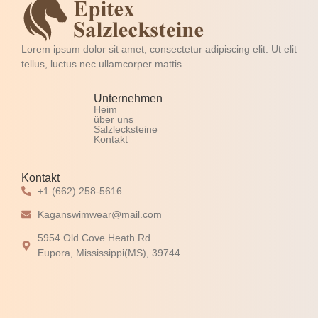
Lorem ipsum dolor sit amet, consectetur adipiscing elit. Ut elit
tellus, luctus nec ullamcorper mattis.
Unternehmen
Heim
über uns
Salzlecksteine
Kontakt
Kontakt
+1 (662) 258-5616
Kaganswimwear@mail.com
5954 Old Cove Heath Rd
Eupora, Mississippi(MS), 39744