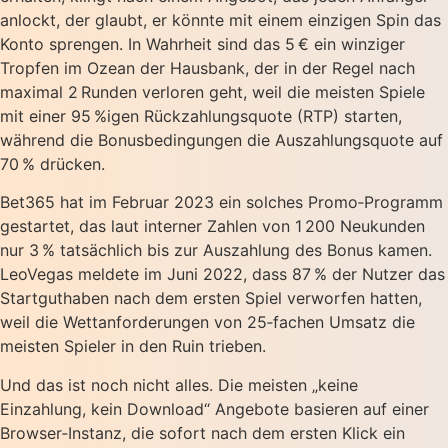
anlockt, der glaubt, er könnte mit einem einzigen Spin das
Konto sprengen. In Wahrheit sind das 5 € ein winziger
Tropfen im Ozean der Hausbank, der in der Regel nach
maximal 2 Runden verloren geht, weil die meisten Spiele
mit einer 95 %igen Rückzahlungsquote (RTP) starten,
während die Bonusbedingungen die Auszahlungsquote auf
70 % drücken.
Bet365 hat im Februar 2023 ein solches Promo‑Programm
gestartet, das laut interner Zahlen von 1 200 Neukunden
nur 3 % tatsächlich bis zur Auszahlung des Bonus kamen.
LeoVegas meldete im Juni 2022, dass 87 % der Nutzer das
Startguthaben nach dem ersten Spiel verworfen hatten,
weil die Wettanforderungen von 25‑fachen Umsatz die
meisten Spieler in den Ruin trieben.
Und das ist noch nicht alles. Die meisten „keine
Einzahlung, kein Download“ Angebote basieren auf einer
Browser‑Instanz, die sofort nach dem ersten Klick ein