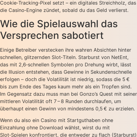
Cookie‑Tracking‑Pixel setzt – ein digitales Streichholz, das
die Casino‑Engine zündet, sobald du das Geld verlierst.
Wie die Spielauswahl das
Versprechen sabotiert
Einige Betreiber verstecken ihre wahren Absichten hinter
schnellen, glitzernden Slot‑Titeln. Starburst von NetEnt,
das mit 2,6‑schnellen Symbolen pro Drehung wirbt, lässt
die Illusion entstehen, dass Gewinne in Sekundenschnelle
erfolgen – doch die Volatilität ist niedrig, sodass die 5 €
bis zum Ende des Tages kaum mehr als ein Tropfen sind.
Im Gegensatz dazu muss man bei Gonzo’s Quest mit seiner
mittleren Volatilität oft 7 – 8 Runden durchlaufen, um
überhaupt einen Gewinn von mindestens 0,5 € zu erzielen.
Wenn du also ein Casino mit Startguthaben ohne
Einzahlung ohne Download wählst, wirst du mit
Slot‑Spielen konfrontiert, die entweder zu flach (Starburst)