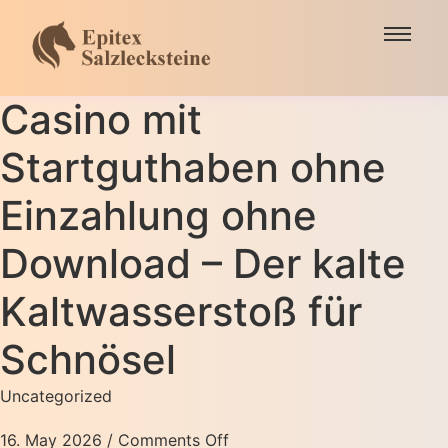
Casino mit
Startguthaben ohne
Einzahlung ohne
Download – Der kalte
Kaltwasserstoß für
Schnösel
Uncategorized
16. May 2026
/
Comments Off