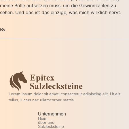
meine Brille aufsetzen muss, um die Gewinnzahlen zu
sehen. Und das ist das einzige, was mich wirklich nervt.
By
Lorem ipsum dolor sit amet, consectetur adipiscing elit. Ut elit
tellus, luctus nec ullamcorper mattis.
Unternehmen
Heim
über uns
Salzlecksteine