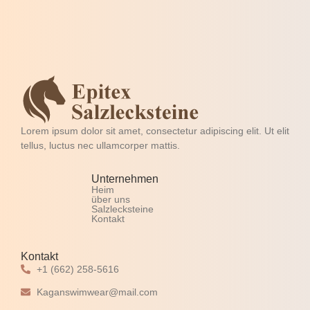
Lorem ipsum dolor sit amet, consectetur adipiscing elit. Ut elit
tellus, luctus nec ullamcorper mattis.
Unternehmen
Heim
über uns
Salzlecksteine
Kontakt
Kontakt
+1 (662) 258-5616
Kaganswimwear@mail.com