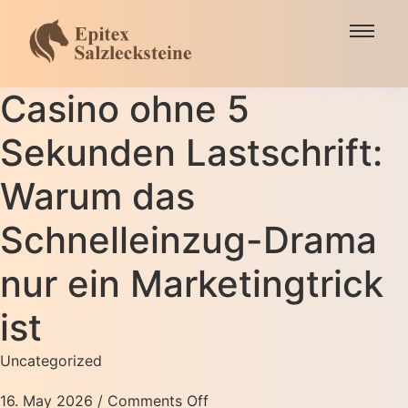
Casino ohne 5
Sekunden Lastschrift:
Warum das
Schnelleinzug-Drama
nur ein Marketingtrick
ist
Uncategorized
16. May 2026
/
Comments Off