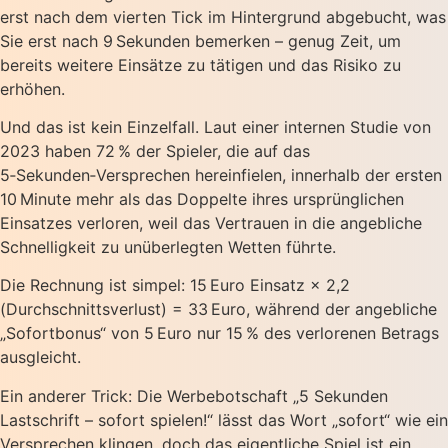
erst nach dem vierten Tick im Hintergrund abgebucht, was
Sie erst nach 9 Sekunden bemerken – genug Zeit, um
bereits weitere Einsätze zu tätigen und das Risiko zu
erhöhen.
Und das ist kein Einzelfall. Laut einer internen Studie von
2023 haben 72 % der Spieler, die auf das
5‑Sekunden‑Versprechen hereinfielen, innerhalb der ersten
10 Minute mehr als das Doppelte ihres ursprünglichen
Einsatzes verloren, weil das Vertrauen in die angebliche
Schnelligkeit zu unüberlegten Wetten führte.
Die Rechnung ist simpel: 15 Euro Einsatz × 2,2
(Durchschnittsverlust) = 33 Euro, während der angebliche
„Sofortbonus“ von 5 Euro nur 15 % des verlorenen Betrags
ausgleicht.
Ein anderer Trick: Die Werbebotschaft „5 Sekunden
Lastschrift – sofort spielen!“ lässt das Wort „sofort“ wie ein
Versprechen klingen, doch das eigentliche Spiel ist ein