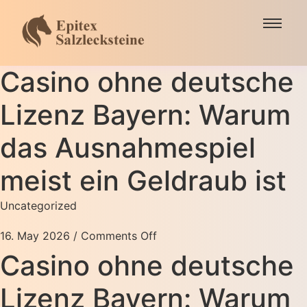
Casino ohne deutsche
Lizenz Bayern: Warum
das Ausnahmespiel
meist ein Geldraub ist
Uncategorized
16. May 2026
/
Comments Off
Casino ohne deutsche
Lizenz Bayern: Warum