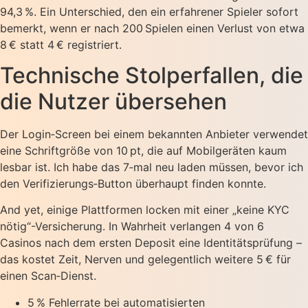
94,3 %. Ein Unterschied, den ein erfahrener Spieler sofort
bemerkt, wenn er nach 200 Spielen einen Verlust von etwa
8 € statt 4 € registriert.
Technische Stolperfallen, die
die Nutzer übersehen
Der Login‑Screen bei einem bekannten Anbieter verwendet
eine Schriftgröße von 10 pt, die auf Mobilgeräten kaum
lesbar ist. Ich habe das 7‑mal neu laden müssen, bevor ich
den Verifizierungs‑Button überhaupt finden konnte.
And yet, einige Plattformen locken mit einer „keine KYC
nötig“-Versicherung. In Wahrheit verlangen 4 von 6
Casinos nach dem ersten Deposit eine Identitätsprüfung –
das kostet Zeit, Nerven und gelegentlich weitere 5 € für
einen Scan‑Dienst.
5 % Fehlerrate bei automatisierten