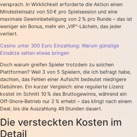
versprach. In Wirklichkeit erforderte die Aktion einen
Mindesteinsatz von 50 € pro Spielsession und eine
maximale Gewinnbeteiligung von 2 % pro Runde – das ist
weniger ein Bonus, mehr ein „VIP“-Lächeln, das jeder
verliert.
Casino unter 300 Euro Einzahlung: Warum günstige
Einsätze selten etwas bringen
Doch warum greifen Spieler trotzdem zu solchen
Plattformen? Weil 3 von 5 Spielern, die ich befragt habe,
dachten, das Fehlen einer Aufsicht bedeutet niedrigere
Gebühren. Ein kurzer Vergleich: eine regulierte Lizenz
kostet im Schnitt 10 % des Bruttogewinns, während ein
Off‑Shore‑Betrieb nur 2 % erhebt – das klingt nach einem
Deal, bis die Auszahlung 48 Stunden dauert.
Die versteckten Kosten im
Detail