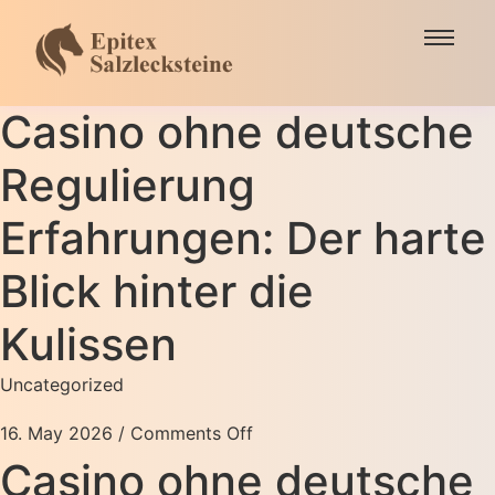
Casino ohne deutsche
Regulierung
Erfahrungen: Der harte
Blick hinter die
Kulissen
Uncategorized
16. May 2026
/
Comments Off
Casino ohne deutsche