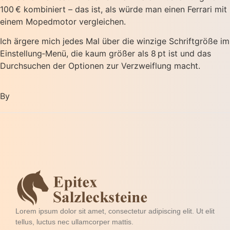
100 € kombiniert – das ist, als würde man einen Ferrari mit
einem Mopedmotor vergleichen.
Ich ärgere mich jedes Mal über die winzige Schriftgröße im
Einstellung‑Menü, die kaum größer als 8 pt ist und das
Durchsuchen der Optionen zur Verzweiflung macht.
By
Lorem ipsum dolor sit amet, consectetur adipiscing elit. Ut elit
tellus, luctus nec ullamcorper mattis.