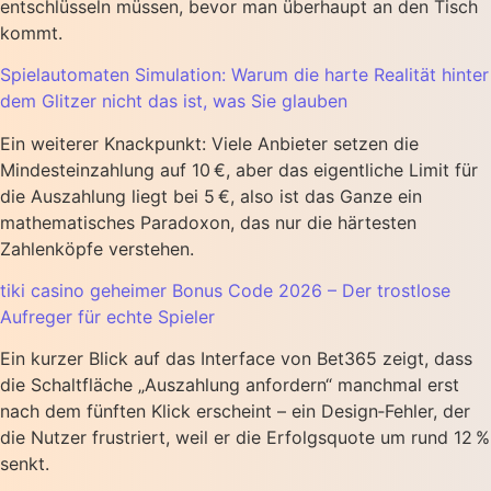
entschlüsseln müssen, bevor man überhaupt an den Tisch
kommt.
Spielautomaten Simulation: Warum die harte Realität hinter
dem Glitzer nicht das ist, was Sie glauben
Ein weiterer Knackpunkt: Viele Anbieter setzen die
Mindesteinzahlung auf 10 €, aber das eigentliche Limit für
die Auszahlung liegt bei 5 €, also ist das Ganze ein
mathematisches Paradoxon, das nur die härtesten
Zahlenköpfe verstehen.
tiki casino geheimer Bonus Code 2026 – Der trostlose
Aufreger für echte Spieler
Ein kurzer Blick auf das Interface von Bet365 zeigt, dass
die Schaltfläche „Auszahlung anfordern“ manchmal erst
nach dem fünften Klick erscheint – ein Design‑Fehler, der
die Nutzer frustriert, weil er die Erfolgsquote um rund 12 %
senkt.