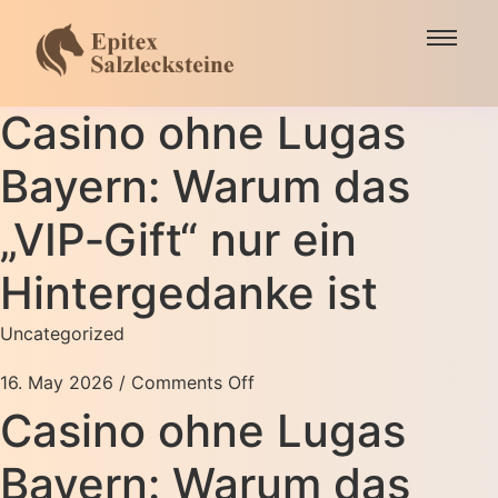
Casino ohne Lugas
Bayern: Warum das
„VIP‑Gift“ nur ein
Hintergedanke ist
Uncategorized
16. May 2026
/
Comments Off
Casino ohne Lugas
Bayern: Warum das