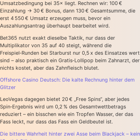
Umsatzbedingung bei 35× liegt. Rechnen wir: 100 €
Einzahlung → 30 € Bonus, dann 130 € Gesamtsumme, die
erst 4 550 € Umsatz erzeugen muss, bevor ein
Auszahlungsantrag überhaupt bearbeitet wird.
Bet365 nutzt exakt dieselbe Taktik, nur dass der
Multiplikator von 35 auf 40 steigt, während die
Freispiel‑Runden bei Starburst nur 0,5 x des Einsatzes wert
sind – also praktisch ein Gratis‑Lollipop beim Zahnarzt, der
nichts kostet, aber das Zahnfleisch blutet.
Offshore Casino Deutsch: Die kalte Rechnung hinter dem
Glitzer
LeoVegas dagegen bietet 20 € „Free Spins“, aber jedes
Spin‑Ergebnis wird um 0,2 % des Gesamtwettbetrags
reduziert – ein bisschen wie ein Tropfen Wasser, der das
Fass leckt, nur dass das Fass ein Geldbeutel ist.
Die bittere Wahrheit hinter zwei Asse beim Blackjack – kein