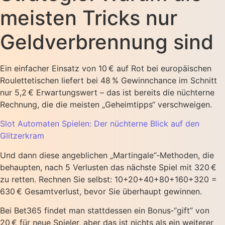
meisten Tricks nur
Geldverbrennung sind
Ein einfacher Einsatz von 10 € auf Rot bei europäischen
Roulettetischen liefert bei 48 % Gewinnchance im Schnitt
nur 5,2 € Erwartungswert – das ist bereits die nüchterne
Rechnung, die die meisten „Geheimtipps“ verschweigen.
Slot Automaten Spielen: Der nüchterne Blick auf den
Glitzerkram
Und dann diese angeblichen „Martingale“‑Methoden, die
behaupten, nach 5 Verlusten das nächste Spiel mit 320 €
zu retten. Rechnen Sie selbst: 10+20+40+80+160+320 =
630 € Gesamtverlust, bevor Sie überhaupt gewinnen.
Bei Bet365 findet man stattdessen ein Bonus‑“gift” von
20 € für neue Spieler, aber das ist nichts als ein weiterer