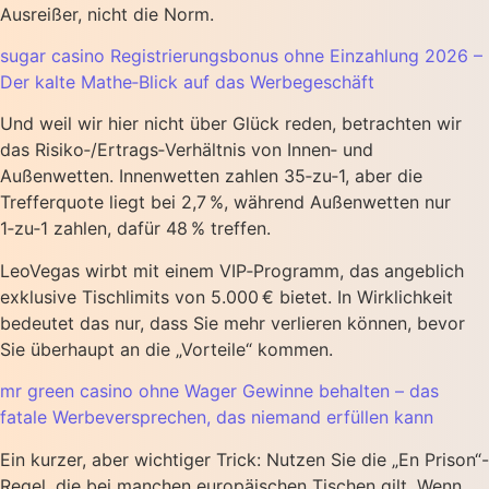
Ausreißer, nicht die Norm.
sugar casino Registrierungsbonus ohne Einzahlung 2026 –
Der kalte Mathe‑Blick auf das Werbegeschäft
Und weil wir hier nicht über Glück reden, betrachten wir
das Risiko‑/Ertrags‑Verhältnis von Innen‑ und
Außenwetten. Innenwetten zahlen 35‑zu‑1, aber die
Trefferquote liegt bei 2,7 %, während Außenwetten nur
1‑zu‑1 zahlen, dafür 48 % treffen.
LeoVegas wirbt mit einem VIP‑Programm, das angeblich
exklusive Tischlimits von 5.000 € bietet. In Wirklichkeit
bedeutet das nur, dass Sie mehr verlieren können, bevor
Sie überhaupt an die „Vorteile“ kommen.
mr green casino ohne Wager Gewinne behalten – das
fatale Werbeversprechen, das niemand erfüllen kann
Ein kurzer, aber wichtiger Trick: Nutzen Sie die „En Prison“-
Regel, die bei manchen europäischen Tischen gilt. Wenn