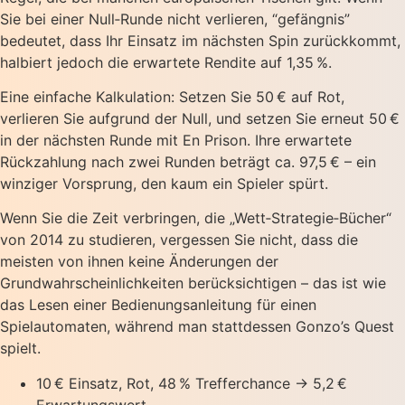
Sie bei einer Null‑Runde nicht verlieren, “gefängnis”
bedeutet, dass Ihr Einsatz im nächsten Spin zurückkommt,
halbiert jedoch die erwartete Rendite auf 1,35 %.
Eine einfache Kalkulation: Setzen Sie 50 € auf Rot,
verlieren Sie aufgrund der Null, und setzen Sie erneut 50 €
in der nächsten Runde mit En Prison. Ihre erwartete
Rückzahlung nach zwei Runden beträgt ca. 97,5 € – ein
winziger Vorsprung, den kaum ein Spieler spürt.
Wenn Sie die Zeit verbringen, die „Wett‑Strategie‑Bücher“
von 2014 zu studieren, vergessen Sie nicht, dass die
meisten von ihnen keine Änderungen der
Grundwahrscheinlichkeiten berücksichtigen – das ist wie
das Lesen einer Bedienungsanleitung für einen
Spielautomaten, während man stattdessen Gonzo’s Quest
spielt.
10 € Einsatz, Rot, 48 % Trefferchance → 5,2 €
Erwartungswert