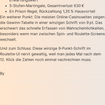
5‑Stufen‑Martingale, Gesamtverlust 630 €
En Prison Regel, Rückzahlung 1,35 % Hausvorteil
Ein weiterer Punkt: Die meisten Online‑Casinoseiten zeigen
die Gewinn‑Tabelle in einer winzigen Schrift von 9 pt. Das
erschwert das schnelle Erfassen von Wahrscheinlichkeiten,
besonders wenn man zwischen Spin‑ und Roulette‑Screens
wechselt.
Und zum Schluss: Diese winzige 9‑Punkt‑Schrift im
Roulette‑UI nervt gewaltig, weil man jedes Mal nach dem
12. Klick die Zahlen noch einmal nachrechnen muss.
By