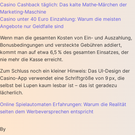
Casino Cashback täglich: Das kalte Mathe‑Märchen der
Marketing‑Maschine
Casino unter 40 Euro Einzahlung: Warum die meisten
Angebote nur Geldfalle sind
Wenn man die gesamten Kosten von Ein- und Auszahlung,
Bonusbedingungen und versteckte Gebühren addiert,
kommt man auf etwa 6,5 % des gesamten Einsatzes, der
nie mehr die Kasse erreicht.
Zum Schluss noch ein kleiner Hinweis: Das UI-Design der
Casino-App verwendet eine Schriftgröße von 9 px, die
selbst bei Lupen kaum lesbar ist – das ist geradezu
lächerlich.
Online Spielautomaten Erfahrungen: Warum die Realität
selten dem Werbeversprechen entspricht
By