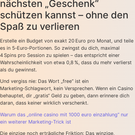
nächsten „Geschenk“
schützen kannst – ohne den
Spaß zu verlieren
Erstelle ein Budget von exakt 20 Euro pro Monat, und teile
es in 5‑Euro‑Portionen. So zwingst du dich, maximal
4 Spins pro Session zu spielen – das entspricht einer
Wahrscheinlichkeit von etwa 0,8 %, dass du mehr verlierst
als du gewinnst.
Und vergiss nie: Das Wort „free“ ist ein
Marketing‑Schlagwort, kein Versprechen. Wenn ein Casino
behauptet, dir „gratis“ Geld zu geben, dann erinnere dich
daran, dass keiner wirklich verschenkt.
Warum das „online casino mit 1000 euro einzahlung“ nur
ein weiterer Marketing‑Trick ist
Die einzige noch erträgliche Friktion: Das winzige,