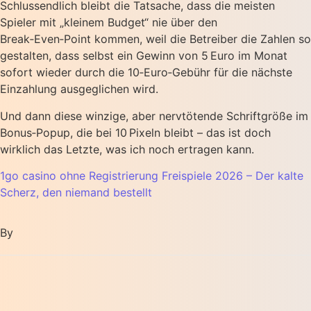
Schlussendlich bleibt die Tatsache, dass die meisten
Spieler mit „kleinem Budget“ nie über den
Break‑Even‑Point kommen, weil die Betreiber die Zahlen so
gestalten, dass selbst ein Gewinn von 5 Euro im Monat
sofort wieder durch die 10‑Euro‑Gebühr für die nächste
Einzahlung ausgeglichen wird.
Und dann diese winzige, aber nervtötende Schriftgröße im
Bonus‑Popup, die bei 10 Pixeln bleibt – das ist doch
wirklich das Letzte, was ich noch ertragen kann.
1go casino ohne Registrierung Freispiele 2026 – Der kalte
Scherz, den niemand bestellt
By