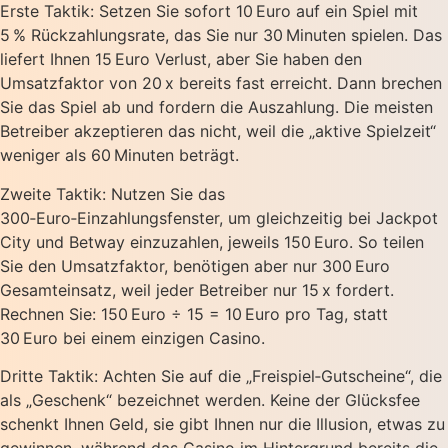
Erste Taktik: Setzen Sie sofort 10 Euro auf ein Spiel mit
5 % Rückzahlungsrate, das Sie nur 30 Minuten spielen. Das
liefert Ihnen 15 Euro Verlust, aber Sie haben den
Umsatzfaktor von 20 x bereits fast erreicht. Dann brechen
Sie das Spiel ab und fordern die Auszahlung. Die meisten
Betreiber akzeptieren das nicht, weil die „aktive Spielzeit“
weniger als 60 Minuten beträgt.
Zweite Taktik: Nutzen Sie das
300‑Euro‑Einzahlungsfenster, um gleichzeitig bei Jackpot
City und Betway einzuzahlen, jeweils 150 Euro. So teilen
Sie den Umsatzfaktor, benötigen aber nur 300 Euro
Gesamteinsatz, weil jeder Betreiber nur 15 x fordert.
Rechnen Sie: 150 Euro ÷ 15 = 10 Euro pro Tag, statt
30 Euro bei einem einzigen Casino.
Dritte Taktik: Achten Sie auf die „Freispiel‑Gutscheine“, die
als „Geschenk“ bezeichnet werden. Keine der Glücksfee
schenkt Ihnen Geld, sie gibt Ihnen nur die Illusion, etwas zu