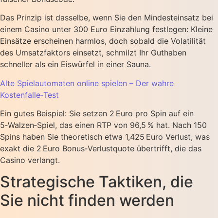
Das Prinzip ist dasselbe, wenn Sie den Mindesteinsatz bei
einem Casino unter 300 Euro Einzahlung festlegen: Kleine
Einsätze erscheinen harmlos, doch sobald die Volatilität
des Umsatzfaktors einsetzt, schmilzt Ihr Guthaben
schneller als ein Eiswürfel in einer Sauna.
Alte Spielautomaten online spielen – Der wahre
Kostenfalle‑Test
Ein gutes Beispiel: Sie setzen 2 Euro pro Spin auf ein
5‑Walzen‑Spiel, das einen RTP von 96,5 % hat. Nach 150
Spins haben Sie theoretisch etwa 1,425 Euro Verlust, was
exakt die 2 Euro Bonus‑Verlustquote übertrifft, die das
Casino verlangt.
Strategische Taktiken, die
Sie nicht finden werden