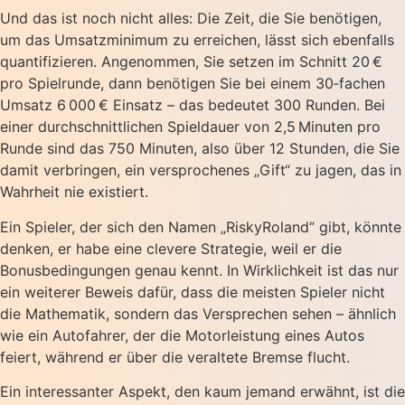
Und das ist noch nicht alles: Die Zeit, die Sie benötigen,
um das Umsatzminimum zu erreichen, lässt sich ebenfalls
quantifizieren. Angenommen, Sie setzen im Schnitt 20 €
pro Spielrunde, dann benötigen Sie bei einem 30‑fachen
Umsatz 6 000 € Einsatz – das bedeutet 300 Runden. Bei
einer durchschnittlichen Spieldauer von 2,5 Minuten pro
Runde sind das 750 Minuten, also über 12 Stunden, die Sie
damit verbringen, ein versprochenes „Gift“ zu jagen, das in
Wahrheit nie existiert.
Ein Spieler, der sich den Namen „RiskyRoland“ gibt, könnte
denken, er habe eine clevere Strategie, weil er die
Bonusbedingungen genau kennt. In Wirklichkeit ist das nur
ein weiterer Beweis dafür, dass die meisten Spieler nicht
die Mathematik, sondern das Versprechen sehen – ähnlich
wie ein Autofahrer, der die Motorleistung eines Autos
feiert, während er über die veraltete Bremse flucht.
Ein interessanter Aspekt, den kaum jemand erwähnt, ist die