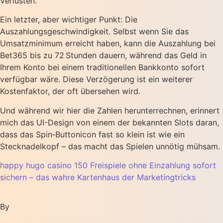
Verlusten.
Ein letzter, aber wichtiger Punkt: Die
Auszahlungsgeschwindigkeit. Selbst wenn Sie das
Umsatzminimum erreicht haben, kann die Auszahlung bei
Bet365 bis zu 72 Stunden dauern, während das Geld in
Ihrem Konto bei einem traditionellen Bankkonto sofort
verfügbar wäre. Diese Verzögerung ist ein weiterer
Kostenfaktor, der oft übersehen wird.
Und während wir hier die Zahlen herunterrechnen, erinnert
mich das UI-Design von einem der bekannten Slots daran,
dass das Spin‑Buttonicon fast so klein ist wie ein
Stecknadelkopf – das macht das Spielen unnötig mühsam.
happy hugo casino 150 Freispiele ohne Einzahlung sofort
sichern – das wahre Kartenhaus der Marketingtricks
By