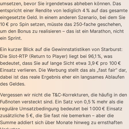
umsetzen, bevor Sie irgendetwas abheben können. Das
entspricht einer Rendite von lediglich 4 % auf das gesamte
eingesetzte Geld. In einem anderen Szenario, bei dem Sie
10 € pro Spin setzen, müsste das 250‑fache geschehen,
um den Bonus zu realisieren – das ist ein Marathon, nicht
ein Sprint.
Ein kurzer Blick auf die Gewinnstatistiken von Starburst:
Die Slot‑RTP (Return to Player) liegt bei 96,1 %, was
bedeutet, dass Sie auf lange Sicht etwa 3,9 € pro 100 €
Einsatz verlieren. Die Werbung stellt das als „fast fair“ dar,
dabei ist das reale Ergebnis eher ein langsames Ablaufen
des Geldes.
Vergessen wir nicht die T&C‑Korrekturen, die häufig in den
Fußnoten versteckt sind. Ein Satz von 0,5 % mehr als die
reguläre Umsatzbedingung bedeutet bei 1 000 € Einsatz
zusätzliche 5 €, die Sie fast nie bemerken – aber die
Summe addiert sich über Monate hinweg zu ernsthaften