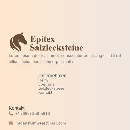
Lorem ipsum dolor sit amet, consectetur adipiscing elit. Ut elit
tellus, luctus nec ullamcorper mattis.
Unternehmen
Heim
über uns
Salzlecksteine
Kontakt
Kontakt
+1 (662) 258-5616
Kaganswimwear@mail.com