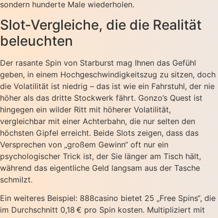
sondern hunderte Male wiederholen.
Slot‑Vergleiche, die die Realität
beleuchten
Der rasante Spin von Starburst mag Ihnen das Gefühl
geben, in einem Hochgeschwindigkeitszug zu sitzen, doch
die Volatilität ist niedrig – das ist wie ein Fahrstuhl, der nie
höher als das dritte Stockwerk fährt. Gonzo’s Quest ist
hingegen ein wilder Ritt mit höherer Volatilität,
vergleichbar mit einer Achterbahn, die nur selten den
höchsten Gipfel erreicht. Beide Slots zeigen, dass das
Versprechen von „großem Gewinn“ oft nur ein
psychologischer Trick ist, der Sie länger am Tisch hält,
während das eigentliche Geld langsam aus der Tasche
schmilzt.
Ein weiteres Beispiel: 888casino bietet 25 „Free Spins“, die
im Durchschnitt 0,18 € pro Spin kosten. Multipliziert mit