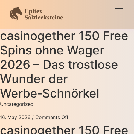
casinogether 150 Free
Spins ohne Wager
2026 – Das trostlose
Wunder der
Werbe‑Schnörkel
Uncategorized
16. May 2026
/
Comments Off
casinogether 150 Free