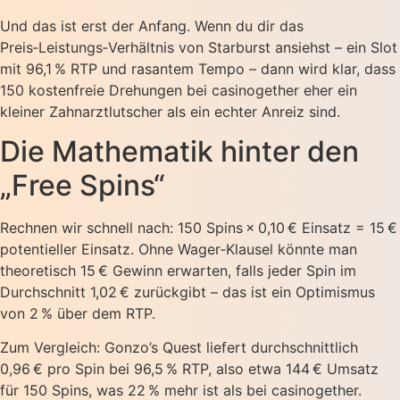
Und das ist erst der Anfang. Wenn du dir das
Preis‑Leistungs‑Verhältnis von Starburst ansiehst – ein Slot
mit 96,1 % RTP und rasantem Tempo – dann wird klar, dass
150 kostenfreie Drehungen bei casinogether eher ein
kleiner Zahnarztlutscher als ein echter Anreiz sind.
Die Mathematik hinter den
„Free Spins“
Rechnen wir schnell nach: 150 Spins × 0,10 € Einsatz = 15 €
potentieller Einsatz. Ohne Wager‑Klausel könnte man
theoretisch 15 € Gewinn erwarten, falls jeder Spin im
Durchschnitt 1,02 € zurückgibt – das ist ein Optimismus
von 2 % über dem RTP.
Zum Vergleich: Gonzo’s Quest liefert durchschnittlich
0,96 € pro Spin bei 96,5 % RTP, also etwa 144 € Umsatz
für 150 Spins, was 22 % mehr ist als bei casinogether.