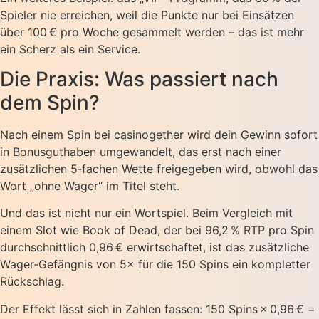
Spieler nie erreichen, weil die Punkte nur bei Einsätzen
über 100 € pro Woche gesammelt werden – das ist mehr
ein Scherz als ein Service.
Die Praxis: Was passiert nach
dem Spin?
Nach einem Spin bei casinogether wird dein Gewinn sofort
in Bonusguthaben umgewandelt, das erst nach einer
zusätzlichen 5‑fachen Wette freigegeben wird, obwohl das
Wort „ohne Wager“ im Titel steht.
Und das ist nicht nur ein Wortspiel. Beim Vergleich mit
einem Slot wie Book of Dead, der bei 96,2 % RTP pro Spin
durchschnittlich 0,96 € erwirtschaftet, ist das zusätzliche
Wager‑Gefängnis von 5× für die 150 Spins ein kompletter
Rückschlag.
Der Effekt lässt sich in Zahlen fassen: 150 Spins × 0,96 € =