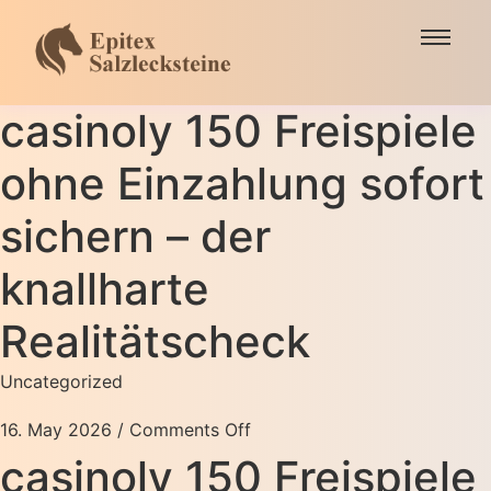
casinoly 150 Freispiele
ohne Einzahlung sofort
sichern – der
knallharte
Realitätscheck
Uncategorized
16. May 2026
/
Comments Off
casinoly 150 Freispiele