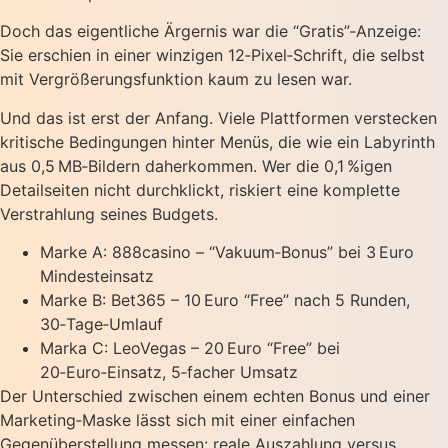
Doch das eigentliche Ärgernis war die “Gratis”‑Anzeige:
Sie erschien in einer winzigen 12‑Pixel‑Schrift, die selbst
mit Vergrößerungsfunktion kaum zu lesen war.
Und das ist erst der Anfang. Viele Plattformen verstecken
kritische Bedingungen hinter Menüs, die wie ein Labyrinth
aus 0,5 MB‑Bildern daherkommen. Wer die 0,1 %igen
Detailseiten nicht durchklickt, riskiert eine komplette
Verstrahlung seines Budgets.
Marke A: 888casino – “Vakuum‑Bonus” bei 3 Euro
Mindesteinsatz
Marke B: Bet365 – 10 Euro “Free” nach 5 Runden,
30‑Tage‑Umlauf
Marka C: LeoVegas – 20 Euro “Free” bei
20‑Euro‑Einsatz, 5‑facher Umsatz
Der Unterschied zwischen einem echten Bonus und einer
Marketing‑Maske lässt sich mit einer einfachen
Gegenüberstellung messen: reale Auszahlung versus