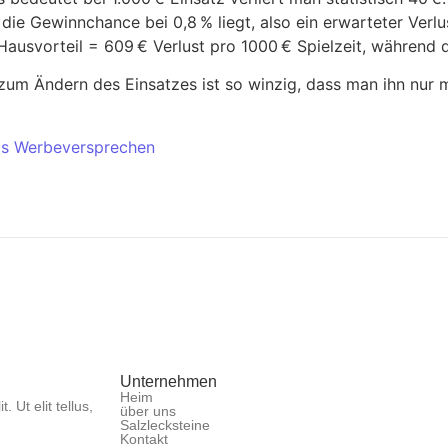
 die Gewinnchance bei 0,8 % liegt, also ein erwarteter Verlu
 Hausvorteil = 609 € Verlust pro 1000 € Spielzeit, während
f zum Ändern des Einsatzes ist so winzig, dass man ihn nur 
das Werbeversprechen
Unternehmen
Heim
 Ut elit tellus,
über uns
Salzlecksteine
Kontakt