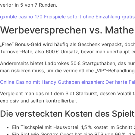
verlor in 5 von 7 Runden.
gxmble casino 170 Freispiele sofort ohne Einzahlung gratis
Werbeversprechen vs. Mathe
„Free“ Bonus‑Geld wird häufig als Geschenk verpackt, doch 
Turnover‑Rate, also 600 € Umsatz, bevor man überhaupt e
Andererseits bietet Ladbrokes 50 € Startguthaben, das nur
man riskieren muss, um die vermeintliche „VIP“-Behandlung 
Online Casino mit Handy Guthaben einzahlen: Der harte Fa
Vergleicht man das mit dem Slot Starburst, dessen Volatili
explosiv und selten kontrollierbar.
Die versteckten Kosten des Spiel
Ein Tischspiel mit Hausvorteil 1,5 % kostet im Schnit
Ein Slot wie Gonzo’s Quest hat eine RTP von 96 %, das