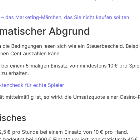
 – das Marketing‑Märchen, das Sie nicht kaufen sollten
matischer Abgrund
die Bedingungen lesen sich wie ein Steuerbescheid. Beispie
inen Cent auszahlen kann.
 bei einem 5‑maligen Einsatz von mindestens 10 € pro Spiel
zu erhalten.
ktencheck für echte Spieler
tät mittelmäßig ist, so wirkt die Umsatzquote einer Casino
tisches
t 2,5 € pro Stunde bei einem Einsatz von 10 € pro Hand.
 bedeutet bei 1.000 € Einsatz verliert man statistisch 40 €.