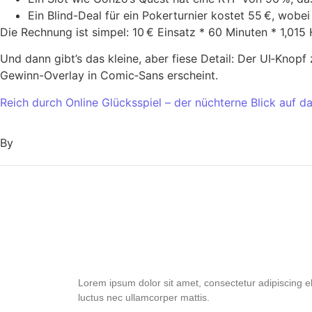
Ein Blind-Deal für ein Pokerturnier kostet 55 €, wobei
Die Rechnung ist simpel: 10 € Einsatz * 60 Minuten * 1,015
Und dann gibt’s das kleine, aber fiese Detail: Der UI‑Knop
Gewinn-Overlay in Comic‑Sans erscheint.
Reich durch Online Glücksspiel – der nüchterne Blick auf 
By
Lorem ipsum dolor sit amet, consectetur adipiscing elit.
luctus nec ullamcorper mattis.