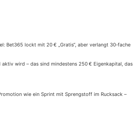
l: Bet365 lockt mit 20 € „Gratis“, aber verlangt 30‑fache
 aktiv wird – das sind mindestens 250 € Eigenkapital, das
‑Promotion wie ein Sprint mit Sprengstoff im Rucksack –