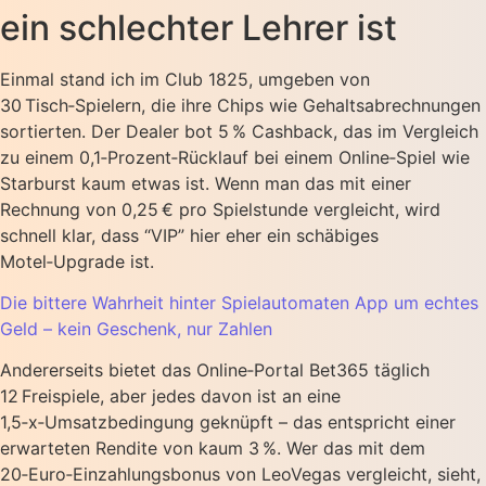
ein schlechter Lehrer ist
Einmal stand ich im Club 1825, umgeben von
30 Tisch‑Spielern, die ihre Chips wie Gehaltsabrechnungen
sortierten. Der Dealer bot 5 % Cashback, das im Vergleich
zu einem 0,1‑Prozent‑Rücklauf bei einem Online‑Spiel wie
Starburst kaum etwas ist. Wenn man das mit einer
Rechnung von 0,25 € pro Spielstunde vergleicht, wird
schnell klar, dass “VIP” hier eher ein schäbiges
Motel‑Upgrade ist.
Die bittere Wahrheit hinter Spielautomaten App um echtes
Geld – kein Geschenk, nur Zahlen
Andererseits bietet das Online‑Portal Bet365 täglich
12 Freispiele, aber jedes davon ist an eine
1,5‑x‑Umsatzbedingung geknüpft – das entspricht einer
erwarteten Rendite von kaum 3 %. Wer das mit dem
20‑Euro‑Einzahlungsbonus von LeoVegas vergleicht, sieht,