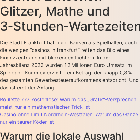
Glitzer, Mathe und
3‑Stunden‑Wartezeite
Die Stadt Frankfurt hat mehr Banken als Spielhallen, doch
die wenigen “casinos in frankfurt” retten das Bild eines
Finanzzentrums mit blinkenden Lichtern. In der
Jahresbilanz 2023 wurden 1,2 Millionen Euro Umsatz im
Spielbank‑Komplex erzielt – ein Betrag, der knapp 0,8 %
des gesamten Gewerbesteueraufkommens entspricht. Und
das ist erst der Anfang.
Roulette 777 kostenlose: Warum das „Gratis“-Versprechen
meist nur ein mathematischer Trick ist
Casino ohne Limit Nordrhein-Westfalen: Warum das Ganze
nur ein teurer Köder ist
Warum die lokale Auswahl