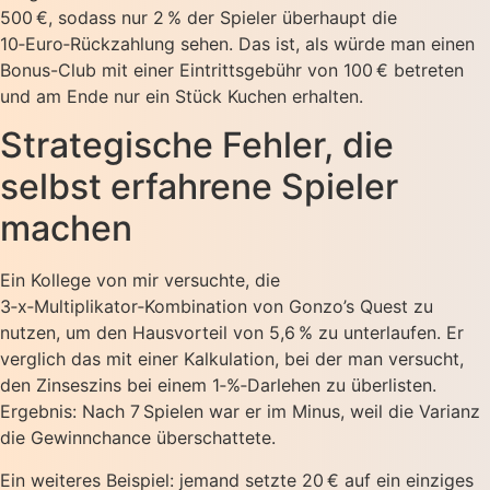
500 €, sodass nur 2 % der Spieler überhaupt die
10‑Euro‑Rückzahlung sehen. Das ist, als würde man einen
Bonus-Club mit einer Eintrittsgebühr von 100 € betreten
und am Ende nur ein Stück Kuchen erhalten.
Strategische Fehler, die
selbst erfahrene Spieler
machen
Ein Kollege von mir versuchte, die
3‑x‑Multiplikator‑Kombination von Gonzo’s Quest zu
nutzen, um den Hausvorteil von 5,6 % zu unterlaufen. Er
verglich das mit einer Kalkulation, bei der man versucht,
den Zinseszins bei einem 1‑%‑Darlehen zu überlisten.
Ergebnis: Nach 7 Spielen war er im Minus, weil die Varianz
die Gewinnchance überschattete.
Ein weiteres Beispiel: jemand setzte 20 € auf ein einziges