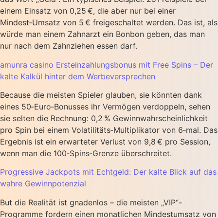
einem Einsatz von 0,25 €, die aber nur bei einer
Mindest‑Umsatz von 5 € freigeschaltet werden. Das ist, als
würde man einem Zahnarzt ein Bonbon geben, das man
nur nach dem Zahnziehen essen darf.
amunra casino Ersteinzahlungsbonus mit Free Spins – Der
kalte Kalkül hinter dem Werbeversprechen
Because die meisten Spieler glauben, sie könnten dank
eines 50‑Euro‑Bonusses ihr Vermögen verdoppeln, sehen
sie selten die Rechnung: 0,2 % Gewinnwahrscheinlichkeit
pro Spin bei einem Volatilitäts‑Multiplikator von 6‑mal. Das
Ergebnis ist ein erwarteter Verlust von 9,8 € pro Session,
wenn man die 100‑Spins‑Grenze überschreitet.
Progressive Jackpots mit Echtgeld: Der kalte Blick auf das
wahre Gewinnpotenzial
But die Realität ist gnadenlos – die meisten „VIP“-
Programme fordern einen monatlichen Mindestumsatz von