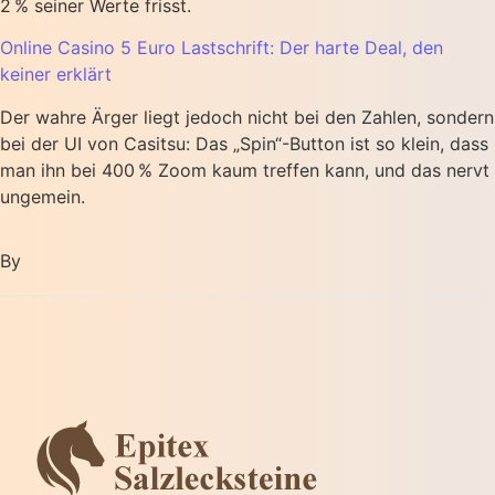
2 % seiner Werte frisst.
Online Casino 5 Euro Lastschrift: Der harte Deal, den
keiner erklärt
Der wahre Ärger liegt jedoch nicht bei den Zahlen, sondern
bei der UI von Casitsu: Das „Spin“-Button ist so klein, dass
man ihn bei 400 % Zoom kaum treffen kann, und das nervt
ungemein.
By