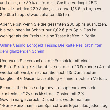
und einer, die 30 % einfordert. Casitsu verlangt 25 %
Umsatz bei den 230 Spins, also etwa 1,15 € extra, bevor
Sie überhaupt etwas behalten dürfen.
Aber Selbst wenn Sie die gesamten 230 Spins ausnutzen,
bleiben Ihnen im Schnitt nur 0,02 € pro Spin. Das ist
weniger als der Preis für eine Tasse Kaffee in Berlin.
Online Casino Echtgeld Tessin: Die kalte Realität hinter
dem glänzenden Schein
Und wenn Sie versuchen, die Freispiele mit einer
5‑Euro‑Strategie zu kombinieren, die in 20 Sekunden 4‑mal
wiederholt wird, erreichen Sie nach 115 Durchläufen
lediglich 9 € Gesamtauszahlung – immer noch ein Verlust.
Because the house edge never disappears, even ein
„kostenloser“ Zyklus lässt das Casino mit 2 %
Gewinnmarge zurück. Das ist, als würde man ein
1‑Euro‑Münzchen in ein Sparschwein legen, das jeden Tag