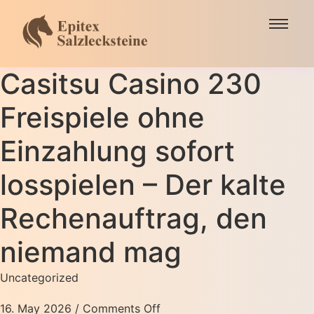
Casitsu Casino 230
Freispiele ohne
Einzahlung sofort
losspielen – Der kalte
Rechenauftrag, den
niemand mag
Uncategorized
16. May 2026
/
Comments Off