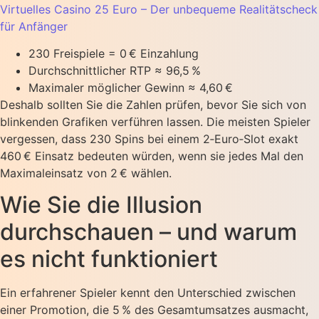
Virtuelles Casino 25 Euro – Der unbequeme Realitätscheck
für Anfänger
230 Freispiele = 0 € Einzahlung
Durchschnittlicher RTP ≈ 96,5 %
Maximaler möglicher Gewinn ≈ 4,60 €
Deshalb sollten Sie die Zahlen prüfen, bevor Sie sich von
blinkenden Grafiken verführen lassen. Die meisten Spieler
vergessen, dass 230 Spins bei einem 2‑Euro‑Slot exakt
460 € Einsatz bedeuten würden, wenn sie jedes Mal den
Maximal­einsatz von 2 € wählen.
Wie Sie die Illusion
durchschauen – und warum
es nicht funktioniert
Ein erfahrener Spieler kennt den Unterschied zwischen
einer Promotion, die 5 % des Gesamtumsatzes ausmacht,