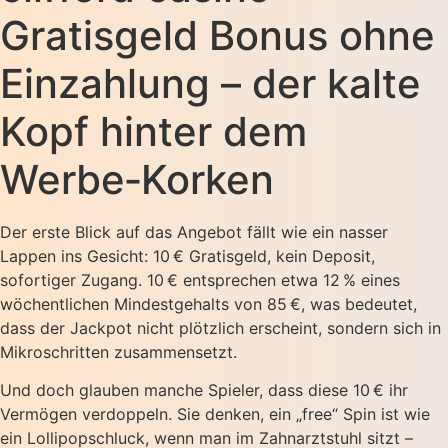
Gratisgeld Bonus ohne
Einzahlung – der kalte
Kopf hinter dem
Werbe‑Korken
Der erste Blick auf das Angebot fällt wie ein nasser
Lappen ins Gesicht: 10 € Gratisgeld, kein Deposit,
sofortiger Zugang. 10 € entsprechen etwa 12 % eines
wöchentlichen Mindestgehalts von 85 €, was bedeutet,
dass der Jackpot nicht plötzlich erscheint, sondern sich in
Mikroschritten zusammensetzt.
Und doch glauben manche Spieler, dass diese 10 € ihr
Vermögen verdoppeln. Sie denken, ein „free“ Spin ist wie
ein Lollipopschluck, wenn man im Zahnarztstuhl sitzt –