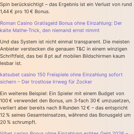
Spin berücksichtigt – das Ergebnis ist ein Verlust von rund
1,44 € pro 10 € Bonus.
Roman Casino Gratisgeld Bonus ohne Einzahlung: Der
kalte Mathe‑Trick, den niemand ernst nimmt
Und das System ist nicht einmal transparent. Die meisten
Anbieter verstecken die genauen T&C in einem winzigen
Schriftfeld, das bei 8 pt auf mobilen Bildschirmen kaum
lesbar ist.
katsubet casino 150 Freispiele ohne Einzahlung sofort
sichern – Der trostlose Irrweg für Zocker
Ein weiteres Beispiel: Ein Spieler mit einem Budget von
100 € verwendet den Bonus, um 3‑fach 30 € umzusetzen,
verliert aber bereits nach 8 Runden 12 € – das entspricht
12 % seines Gesamteinsatzes, während das Bonusgeld um
20 % schrumpft.
lilibet casino Bonus ohne Einzahlung echtes Geld 2026 –