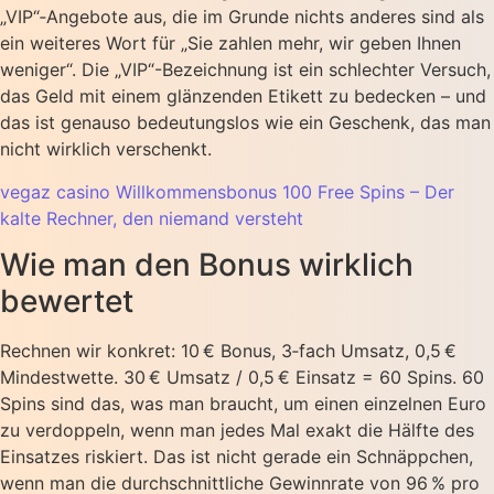
„VIP“‑Angebote aus, die im Grunde nichts anderes sind als
ein weiteres Wort für „Sie zahlen mehr, wir geben Ihnen
weniger“. Die „VIP“-Bezeichnung ist ein schlechter Versuch,
das Geld mit einem glänzenden Etikett zu bedecken – und
das ist genauso bedeutungslos wie ein Geschenk, das man
nicht wirklich verschenkt.
vegaz casino Willkommensbonus 100 Free Spins – Der
kalte Rechner, den niemand versteht
Wie man den Bonus wirklich
bewertet
Rechnen wir konkret: 10 € Bonus, 3‑fach Umsatz, 0,5 €
Mindestwette. 30 € Umsatz / 0,5 € Einsatz = 60 Spins. 60
Spins sind das, was man braucht, um einen einzelnen Euro
zu verdoppeln, wenn man jedes Mal exakt die Hälfte des
Einsatzes riskiert. Das ist nicht gerade ein Schnäppchen,
wenn man die durchschnittliche Gewinnrate von 96 % pro