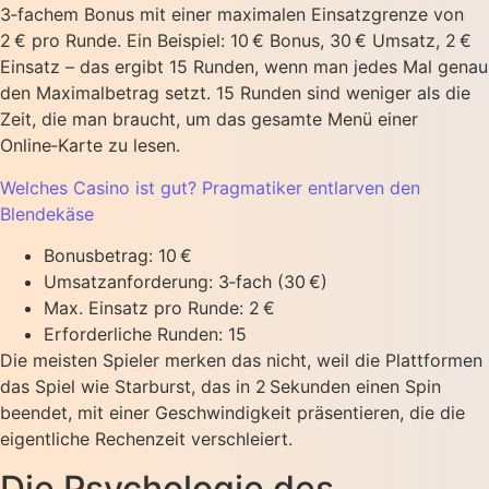
3‑fachem Bonus mit einer maximalen Einsatzgrenze von
2 € pro Runde. Ein Beispiel: 10 € Bonus, 30 € Umsatz, 2 €
Einsatz – das ergibt 15 Runden, wenn man jedes Mal genau
den Maximalbetrag setzt. 15 Runden sind weniger als die
Zeit, die man braucht, um das gesamte Menü einer
Online‑Karte zu lesen.
Welches Casino ist gut? Pragmatiker entlarven den
Blendekäse
Bonusbetrag: 10 €
Umsatzanforderung: 3‑fach (30 €)
Max. Einsatz pro Runde: 2 €
Erforderliche Runden: 15
Die meisten Spieler merken das nicht, weil die Plattformen
das Spiel wie Starburst, das in 2 Sekunden einen Spin
beendet, mit einer Geschwindigkeit präsentieren, die die
eigentliche Rechenzeit verschleiert.
Die Psychologie des