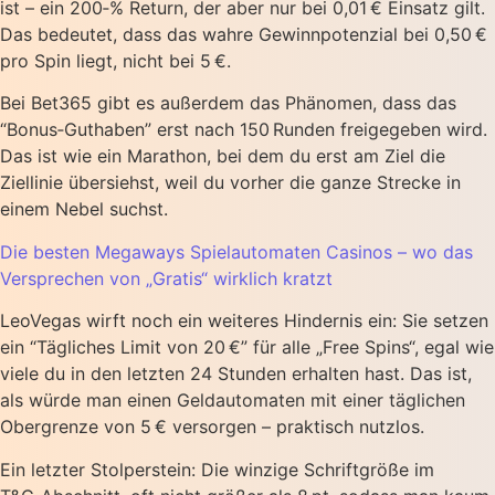
ist – ein 200‑% Return, der aber nur bei 0,01 € Einsatz gilt.
Das bedeutet, dass das wahre Gewinnpotenzial bei 0,50 €
pro Spin liegt, nicht bei 5 €.
Bei Bet365 gibt es außerdem das Phänomen, dass das
“Bonus‑Guthaben” erst nach 150 Runden freigegeben wird.
Das ist wie ein Marathon, bei dem du erst am Ziel die
Ziellinie übersiehst, weil du vorher die ganze Strecke in
einem Nebel suchst.
Die besten Megaways Spielautomaten Casinos – wo das
Versprechen von „Gratis“ wirklich kratzt
LeoVegas wirft noch ein weiteres Hindernis ein: Sie setzen
ein “Tägliches Limit von 20 €” für alle „Free Spins“, egal wie
viele du in den letzten 24 Stunden erhalten hast. Das ist,
als würde man einen Geldautomaten mit einer täglichen
Obergrenze von 5 € versorgen – praktisch nutzlos.
Ein letzter Stolperstein: Die winzige Schriftgröße im