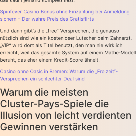
Spinfever Casino Bonus ohne Einzahlung bei Anmeldung
sichern – Der wahre Preis des Gratisflirts
Und dann gibt’s die „free“ Versprechen, die genauso
nützlich sind wie ein kostenloser Lutscher beim Zahnarzt.
„VIP“ wird dort als Titel benutzt, den man nie wirklich
erreicht, weil das gesamte System auf einem Mathe‑Modell
beruht, das eher einem Kredit‑Score ähnelt.
Casino ohne Oasis in Bremen: Warum die „Freizeit“-
Versprechen ein schlechter Deal sind
Warum die meisten
Cluster‑Pays‑Spiele die
Illusion von leicht verdienten
Gewinnen verstärken