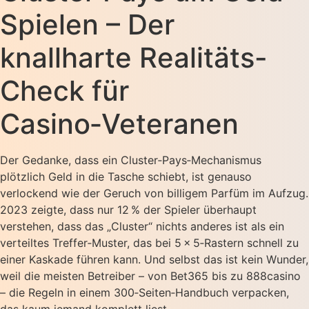
Spielen – Der
knallharte Realitäts-
Check für
Casino‑Veteranen
Der Gedanke, dass ein Cluster‑Pays‑Mechanismus
plötzlich Geld in die Tasche schiebt, ist genauso
verlockend wie der Geruch von billigem Parfüm im Aufzug.
2023 zeigte, dass nur 12 % der Spieler überhaupt
verstehen, dass das „Cluster“ nichts anderes ist als ein
verteiltes Treffer‑Muster, das bei 5 × 5‑Rastern schnell zu
einer Kaskade führen kann. Und selbst das ist kein Wunder,
weil die meisten Betreiber – von Bet365 bis zu 888casino
– die Regeln in einem 300‑Seiten‑Handbuch verpacken,
das kaum jemand komplett liest.