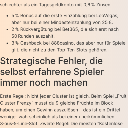
schlechter als ein Tagesgeldkonto mit 0,6 % Zinsen.
5 % Bonus auf die erste Einzahlung bei LeoVegas,
aber nur bei einer Mindesteinzahlung von 25 €.
2 % Rückvergütung bei Bet365, die sich erst nach
50 Runden auszahlt.
3 % Cashback bei 888casino, das aber nur für Spiele
gilt, die nicht zu den Top‑Ten‑Slots gehören.
Strategische Fehler, die
selbst erfahrene Spieler
immer noch machen
Erste Regel: Nicht jeder Cluster ist gleich. Beim Spiel „Fruit
Cluster Frenzy“ musst du 9 gleiche Früchte im Block
haben, um einen Gewinn auszulösen – das ist ein Drittel
weniger wahrscheinlich als bei einem herkömmlichen
3‑aus‑5‑Line‑Slot. Zweite Regel: Die meisten “Kostenlose