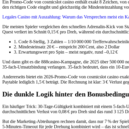
Ein Promo‑Code von cosmicslot casino enthält exakt 8 Zeichen, von d
den richtigen Code eingibt und gleichzeitig die Mindest­einzahlung vo
Legales Casino mit Auszahlung: Warum das Versprechen meist ein 
Die meisten Spieler vergleichen den schnellen Adrenalin‑Kick von St
Quest verliert im Schnitt 0,15 € pro Dreh, während ein durchschnittli
1. Code 8‑Stellig, 3 Zahlen – 1/10 000 000 Trefferwahrscheinli
2. Mindesteinsatz 20 € – entspricht 200 Cent, also 2 Dollar
3. Erwartungswert pro Spin – meist negativ, rund –0,12 €
Und dann gibt es die 888casino‑Kampagne, die 2025 über 500 000 neue
35‑fach‑Umsatzbindung verlangen. 35‑fach bedeutet, dass ein 10‑Eur
Andererseits bietet ein 2026‑Promo‑Code von cosmicslot casino exakt
Paytable lediglich 1,5 € beträgt. Die Rechnung ist klar: 3 € Verlust g
Die dunkle Logik hinter den Bonusbeding
Ein häufiger Trick: 30‑Tage‑Gültigkeit kombiniert mit einem 5‑fach‑
durchschnittlichen Verlust von 0,08 € pro Dreh sind das rund 3 125 Dre
But die Marketing‑Abteilungen rechnen damit, dass nur 7 % der Spiele
5‑Minuten‑Timeout für jede Drehung kombiniert wird – das ist schneller