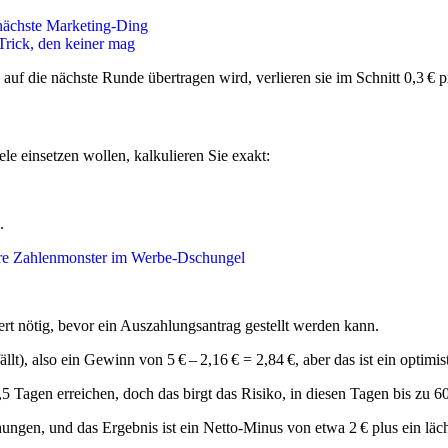
 nächste Marketing‑Ding
rick, den keiner mag
auf die nächste Runde übertragen wird, verlieren sie im Schnitt 0,3 € p
e einsetzen wollen, kalkulieren Sie exakt:
.
ahre Zahlenmonster im Werbe-Dschungel
rt nötig, bevor ein Auszahlungsantrag gestellt werden kann.
t), also ein Gewinn von 5 € – 2,16 € = 2,84 €, aber das ist ein optimis
3,5 Tagen erreichen, doch das birgt das Risiko, in diesen Tagen bis zu 60
ehungen, und das Ergebnis ist ein Netto‑Minus von etwa 2 € plus ein l