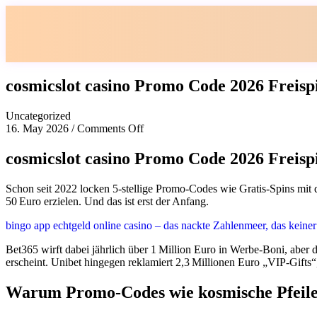
cosmicslot casino Promo Code 2026 Freisp
Uncategorized
16. May 2026
/
Comments Off
cosmicslot casino Promo Code 2026 Freisp
Schon seit 2022 locken 5‑stellige Promo‑Codes wie Gratis‑Spins mit 
50 Euro erzielen. Und das ist erst der Anfang.
bingo app echtgeld online casino – das nackte Zahlenmeer, das keiner
Bet365 wirft dabei jährlich über 1 Million Euro in Werbe‑Boni, aber 
erscheint. Unibet hingegen reklamiert 2,3 Millionen Euro „VIP‑Gifts“
Warum Promo‑Codes wie kosmische Pfeile w