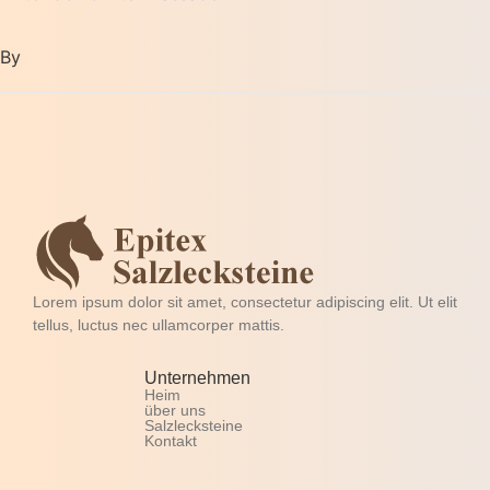
By
Lorem ipsum dolor sit amet, consectetur adipiscing elit. Ut elit
tellus, luctus nec ullamcorper mattis.
Unternehmen
Heim
über uns
Salzlecksteine
Kontakt