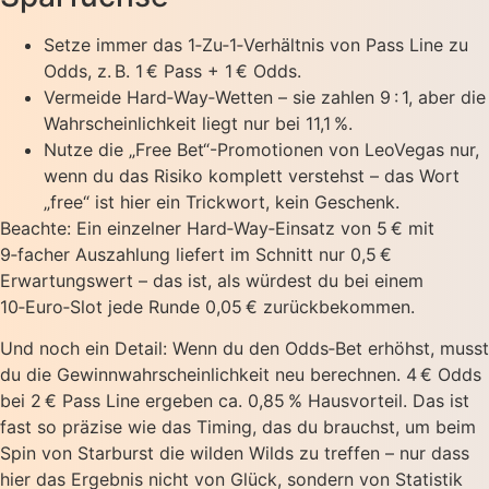
Setze immer das 1‑Zu‑1‑Verhältnis von Pass Line zu
Odds, z. B. 1 € Pass + 1 € Odds.
Vermeide Hard‑Way‑Wetten – sie zahlen 9 : 1, aber die
Wahrscheinlichkeit liegt nur bei 11,1 %.
Nutze die „Free Bet“-Promotionen von LeoVegas nur,
wenn du das Risiko komplett verstehst – das Wort
„free“ ist hier ein Trickwort, kein Geschenk.
Beachte: Ein einzelner Hard‑Way‑Einsatz von 5 € mit
9‑facher Auszahlung liefert im Schnitt nur 0,5 €
Erwartungswert – das ist, als würdest du bei einem
10‑Euro‑Slot jede Runde 0,05 € zurückbekommen.
Und noch ein Detail: Wenn du den Odds‑Bet erhöhst, musst
du die Gewinnwahrscheinlichkeit neu berechnen. 4 € Odds
bei 2 € Pass Line ergeben ca. 0,85 % Hausvorteil. Das ist
fast so präzise wie das Timing, das du brauchst, um beim
Spin von Starburst die wilden Wilds zu treffen – nur dass
hier das Ergebnis nicht von Glück, sondern von Statistik