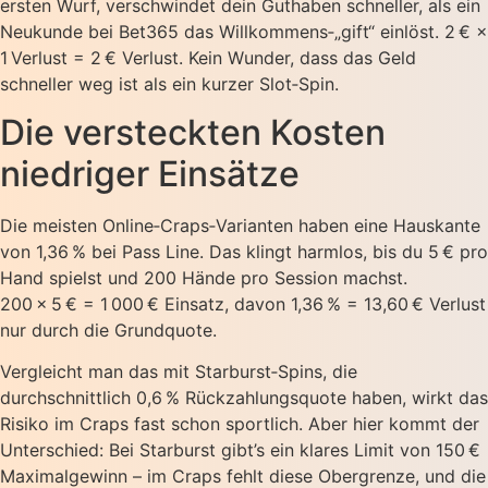
ersten Wurf, verschwindet dein Guthaben schneller, als ein
Neukunde bei Bet365 das Willkommens‑„gift“ einlöst. 2 € ×
1 Verlust = 2 € Verlust. Kein Wunder, dass das Geld
schneller weg ist als ein kurzer Slot‑Spin.
Die versteckten Kosten
niedriger Einsätze
Die meisten Online‑Craps‑Varianten haben eine Hauskante
von 1,36 % bei Pass Line. Das klingt harmlos, bis du 5 € pro
Hand spielst und 200 Hände pro Session machst.
200 × 5 € = 1 000 € Einsatz, davon 1,36 % = 13,60 € Verlust
nur durch die Grundquote.
Vergleicht man das mit Starburst‑Spins, die
durchschnittlich 0,6 % Rückzahlungsquote haben, wirkt das
Risiko im Craps fast schon sportlich. Aber hier kommt der
Unterschied: Bei Starburst gibt’s ein klares Limit von 150 €
Maximalgewinn – im Craps fehlt diese Obergrenze, und die