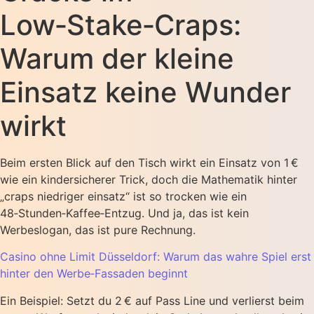
Low‑Stake‑Craps:
Warum der kleine
Einsatz keine Wunder
wirkt
Beim ersten Blick auf den Tisch wirkt ein Einsatz von 1 €
wie ein kindersicherer Trick, doch die Mathematik hinter
„craps niedriger einsatz“ ist so trocken wie ein
48‑Stunden‑Kaffee‑Entzug. Und ja, das ist kein
Werbeslogan, das ist pure Rechnung.
Casino ohne Limit Düsseldorf: Warum das wahre Spiel erst
hinter den Werbe‑Fassaden beginnt
Ein Beispiel: Setzt du 2 € auf Pass Line und verlierst beim