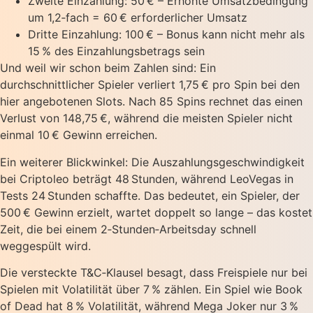
Zweite Einzahlung: 50 € – Erhöhte Umsatzbedingung
um 1,2‑fach = 60 € erforderlicher Umsatz
Dritte Einzahlung: 100 € – Bonus kann nicht mehr als
15 % des Einzahlungsbetrags sein
Und weil wir schon beim Zahlen sind: Ein
durchschnittlicher Spieler verliert 1,75 € pro Spin bei den
hier angebotenen Slots. Nach 85 Spins rechnet das einen
Verlust von 148,75 €, während die meisten Spieler nicht
einmal 10 € Gewinn erreichen.
Ein weiterer Blickwinkel: Die Auszahlungsgeschwindigkeit
bei Criptoleo beträgt 48 Stunden, während LeoVegas in
Tests 24 Stunden schaffte. Das bedeutet, ein Spieler, der
500 € Gewinn erzielt, wartet doppelt so lange – das kostet
Zeit, die bei einem 2‑Stunden‑Arbeitsday schnell
weggespült wird.
Die versteckte T&C‑Klausel besagt, dass Freispiele nur bei
Spielen mit Volatilität über 7 % zählen. Ein Spiel wie Book
of Dead hat 8 % Volatilität, während Mega Joker nur 3 %