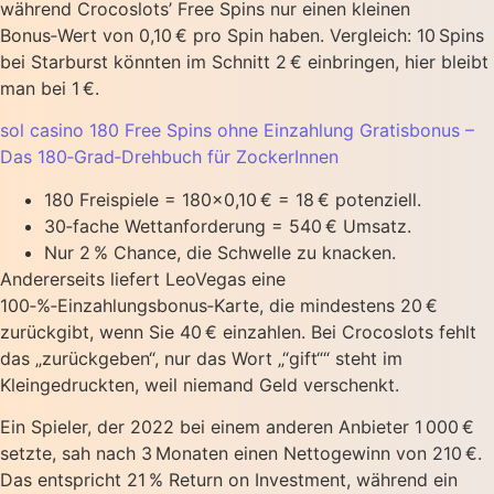
während Crocoslots’ Free Spins nur einen kleinen
Bonus‑Wert von 0,10 € pro Spin haben. Vergleich: 10 Spins
bei Starburst könnten im Schnitt 2 € einbringen, hier bleibt
man bei 1 €.
sol casino 180 Free Spins ohne Einzahlung Gratisbonus –
Das 180‑Grad‑Drehbuch für ZockerInnen
180 Freispiele = 180×0,10 € = 18 € potenziell.
30‑fache Wettanforderung = 540 € Umsatz.
Nur 2 % Chance, die Schwelle zu knacken.
Andererseits liefert LeoVegas eine
100‑%‑Einzahlungsbonus‑Karte, die mindestens 20 €
zurückgibt, wenn Sie 40 € einzahlen. Bei Crocoslots fehlt
das „zurückgeben“, nur das Wort „“gift““ steht im
Kleingedruckten, weil niemand Geld verschenkt.
Ein Spieler, der 2022 bei einem anderen Anbieter 1 000 €
setzte, sah nach 3 Monaten einen Nettogewinn von 210 €.
Das entspricht 21 % Return on Investment, während ein