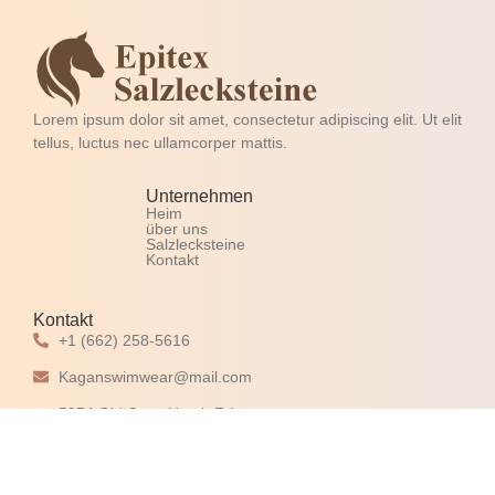
Lorem ipsum dolor sit amet, consectetur adipiscing elit. Ut elit
tellus, luctus nec ullamcorper mattis.
Unternehmen
Heim
über uns
Salzlecksteine
Kontakt
Kontakt
+1 (662) 258-5616
Kaganswimwear@mail.com
5954 Old Cove Heath Rd
Eupora, Mississippi(MS), 39744