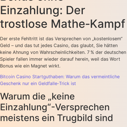
Einzahlung: Der
trostlose Mathe‑Kampf
Der erste Fehltritt ist das Versprechen von „kostenlosem“
Geld – und das tut jedes Casino, das glaubt, Sie hätten
keine Ahnung von Wahrscheinlichkeiten. 7 % der deutschen
Spieler fallen immer wieder darauf herein, weil das Wort
Bonus wie ein Magnet wirkt.
Bitcoin Casino Startguthaben: Warum das vermeintliche
Geschenk nur ein Geldfalle‑Trick ist
Warum die „keine
Einzahlung“-Versprechen
meistens ein Trugbild sind