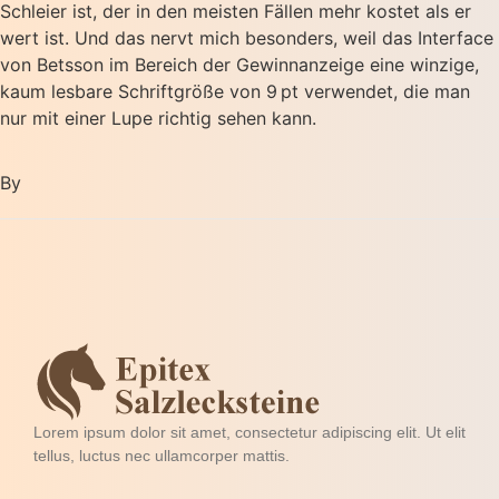
Schleier ist, der in den meisten Fällen mehr kostet als er
wert ist. Und das nervt mich besonders, weil das Interface
von Betsson im Bereich der Gewinnanzeige eine winzige,
kaum lesbare Schriftgröße von 9 pt verwendet, die man
nur mit einer Lupe richtig sehen kann.
By
Lorem ipsum dolor sit amet, consectetur adipiscing elit. Ut elit
tellus, luctus nec ullamcorper mattis.