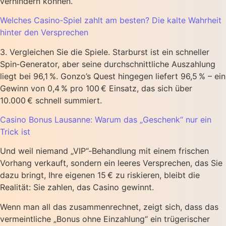
verhindern können.
Welches Casino‑Spiel zahlt am besten? Die kalte Wahrheit
hinter den Versprechen
3. Vergleichen Sie die Spiele. Starburst ist ein schneller
Spin‑Generator, aber seine durchschnittliche Auszahlung
liegt bei 96,1 %. Gonzo’s Quest hingegen liefert 96,5 % – ein
Gewinn von 0,4 % pro 100 € Einsatz, das sich über
10.000 € schnell summiert.
Casino Bonus Lausanne: Warum das „Geschenk“ nur ein
Trick ist
Und weil niemand „VIP“‑Behandlung mit einem frischen
Vorhang verkauft, sondern ein leeres Versprechen, das Sie
dazu bringt, Ihre eigenen 15 € zu riskieren, bleibt die
Realität: Sie zahlen, das Casino gewinnt.
Wenn man all das zusammenrechnet, zeigt sich, dass das
vermeintliche „Bonus ohne Einzahlung“ ein trügerischer