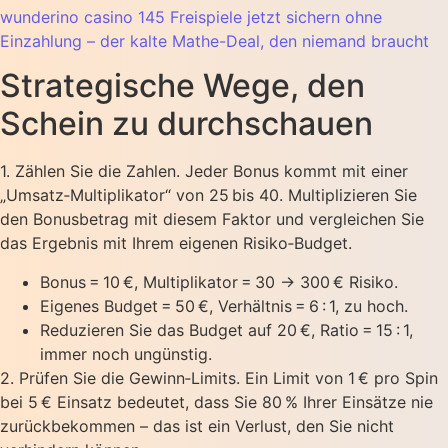
wunderino casino 145 Freispiele jetzt sichern ohne
Einzahlung – der kalte Mathe-Deal, den niemand braucht
Strategische Wege, den
Schein zu durchschauen
1. Zählen Sie die Zahlen. Jeder Bonus kommt mit einer
„Umsatz‑Multiplikator“ von 25 bis 40. Multiplizieren Sie
den Bonusbetrag mit diesem Faktor und vergleichen Sie
das Ergebnis mit Ihrem eigenen Risiko‑Budget.
Bonus = 10 €, Multiplikator = 30 → 300 € Risiko.
Eigenes Budget = 50 €, Verhältnis = 6 : 1, zu hoch.
Reduzieren Sie das Budget auf 20 €, Ratio = 15 : 1,
immer noch ungünstig.
2. Prüfen Sie die Gewinn‑Limits. Ein Limit von 1 € pro Spin
bei 5 € Einsatz bedeutet, dass Sie 80 % Ihrer Einsätze nie
zurückbekommen – das ist ein Verlust, den Sie nicht