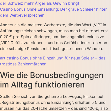
der Schweiz mehr Ärger als Gewinn bringt
Casino Bonus Ohne Einzahlung: Der graue Schleier hinter
dem Werbeversprechen
Anders als die meisten Werbetexte, die das Wort „VIP“ in
Anführungszeichen schwingen, muss man bei ditobet erst
0,20 € pro Spin aufbringen, um das angeblich exklusive
„VIP“‑Gefühl zu erleben – und das Gefühl erinnert eher an
eine schäbige Pension mit frisch gestrichenen Wänden.
art casino Bonus ohne Einzahlung für neue Spieler – das
trostlose Zahlenmärchen
Wie die Bonusbedingungen
im Alltag funktionieren
Stellen Sie sich vor, Sie gehen zu LeoVegas, klicken auf
„Registrierungsbonus ohne Einzahlung“, erhalten 5 € und
müssen nur das 20‑fache umsetzen – das sind 100 €, also