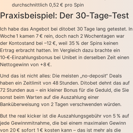
durchschnittlich 0,52 € pro Spin
Praxisbeispiel: Der 30‑Tage‑Test
Ich habe das Angebot bei ditobet 30 Tage lang getestet. In
Woche 1 kamen 7 € rein, doch nach 2 Wochentagen war
der Kontostand bei –12 €, weil 35 % der Spins keinen
Ertrag erbracht hatten. Im Vergleich dazu brachte ein
10‑€‑Einzahlungsbonus bei Unibet in derselben Zeit einen
Nettogewinn von +8 €.
Und das ist nicht alles: Die meisten „no‑deposit“ Deals
haben ein Zeitlimit von 48 Stunden. Ditobet dehnt das auf
72 Stunden aus – ein kleiner Bonus für die Geduld, die Sie
sonst beim Warten auf die Auszahlung einer
Banküberweisung von 2 Tagen verschwenden würden.
But the real kicker ist die Auszahlungsgebühr von 5 % auf
jede Gewinnmitnahme, die bei einem maximalen Gewinn
von 20 € sofort 1 € kosten kann – das ist mehr als die