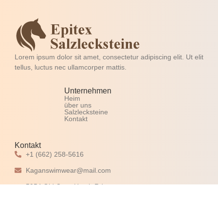
Lorem ipsum dolor sit amet, consectetur adipiscing elit. Ut elit
tellus, luctus nec ullamcorper mattis.
Unternehmen
Heim
über uns
Salzlecksteine
Kontakt
Kontakt
+1 (662) 258-5616
Kaganswimwear@mail.com
5954 Old Cove Heath Rd
Eupora, Mississippi(MS), 39744