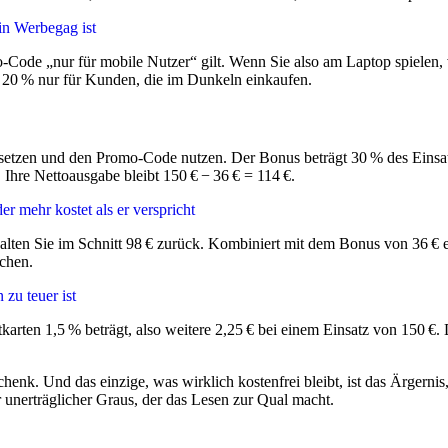
in Werbegag ist
o‑Code „nur für mobile Nutzer“ gilt. Wenn Sie also am Laptop spielen, 
on 20 % nur für Kunden, die im Dunkeln einkaufen.
 setzen und den Promo‑Code nutzen. Der Bonus beträgt 30 % des Einsatz
 Ihre Nettoausgabe bleibt 150 € − 36 € = 114 €.
r mehr kostet als er verspricht
lten Sie im Schnitt 98 € zurück. Kombiniert mit dem Bonus von 36 € e
echen.
zu teuer ist
karten 1,5 % beträgt, also weitere 2,25 € bei einem Einsatz von 150 €. 
enk. Und das einzige, was wirklich kostenfrei bleibt, ist das Ärgerni
er unerträglicher Graus, der das Lesen zur Qual macht.