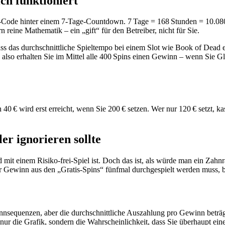
ch funktioniert
‑Code hinter einem 7‑Tage‑Countdown. 7 Tage = 168 Stunden = 10.080 
 reine Mathematik – ein „gift“ für den Betreiber, nicht für Sie.
s das durchschnittliche Spieltempo bei einem Slot wie Book of Dead e
 also erhalten Sie im Mittel alle 400 Spins einen Gewinn – wenn Sie G
 € wird erst erreicht, wenn Sie 200 € setzen. Wer nur 120 € setzt, kass
ler ignorieren sollte
mit einem Risiko‑frei‑Spiel ist. Doch das ist, als würde man ein Zahn
jeder Gewinn aus den „Gratis‑Spins“ fünfmal durchgespielt werden muss, b
ewinnsequenzen, aber die durchschnittliche Auszahlung pro Gewinn betr
 nur die Grafik, sondern die Wahrscheinlichkeit, dass Sie überhaupt ein