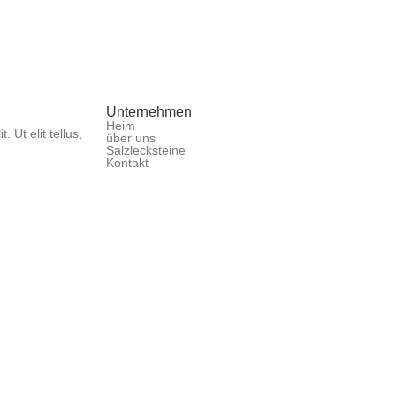
Unternehmen
Heim
 Ut elit tellus,
über uns
Salzlecksteine
Kontakt