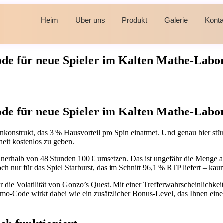
Heim
Uber uns
Produkt
Galerie
Konta
ode für neue Spieler im Kalten Mathe‑Labo
ode für neue Spieler im Kalten Mathe‑Labo
enkonstrukt, das 3 % Hausvorteil pro Spin einatmet. Und genau hier stü
nheit kostenlos zu geben.
nnerhalb von 48 Stunden 100 € umsetzen. Das ist ungefähr die Menge an
doch nur für das Spiel Starburst, das im Schnitt 96,1 % RTP liefert – 
r die Volatilität von Gonzo’s Quest. Mit einer Trefferwahrscheinlichkei
o‑Code wirkt dabei wie ein zusätzlicher Bonus‑Level, das Ihnen einen