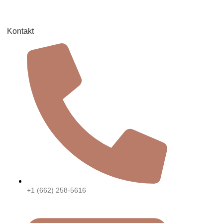
Kontakt
+1 (662) 258-5616