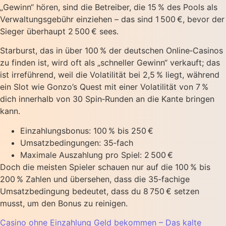
„Gewinn“ hören, sind die Betreiber, die 15 % des Pools als
Verwaltungsgebühr einziehen – das sind 1 500 €, bevor der
Sieger überhaupt 2 500 € sees.
Starburst, das in über 100 % der deutschen Online‑Casinos
zu finden ist, wird oft als „schneller Gewinn“ verkauft; das
ist irreführend, weil die Volatilität bei 2,5 % liegt, während
ein Slot wie Gonzo’s Quest mit einer Volatilität von 7 %
dich innerhalb von 30 Spin‑Runden an die Kante bringen
kann.
Einzahlungsbonus: 100 % bis 250 €
Umsatzbedingungen: 35‑fach
Maximale Auszahlung pro Spiel: 2 500 €
Doch die meisten Spieler schauen nur auf die 100 % bis
200 % Zahlen und übersehen, dass die 35‑fachige
Umsatzbedingung bedeutet, dass du 8 750 € setzen
musst, um den Bonus zu reinigen.
Casino ohne Einzahlung Geld bekommen – Das kalte