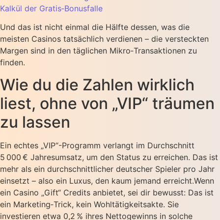
Kalkül der Gratis‑Bonus­falle
Und das ist nicht einmal die Hälfte dessen, was die
meisten Casinos tatsächlich verdienen – die versteckten
Margen sind in den täglichen Mikro‑Transaktionen zu
finden.
Wie du die Zahlen wirklich
liest, ohne von „VIP“ träumen
zu lassen
Ein echtes „VIP“-Programm verlangt im Durchschnitt
5 000 € Jahresumsatz, um den Status zu erreichen. Das ist
mehr als ein durchschnittlicher deutscher Spieler pro Jahr
einsetzt – also ein Luxus, den kaum jemand erreicht.Wenn
ein Casino „Gift“ Credits anbietet, sei dir bewusst: Das ist
ein Marketing‑Trick, kein Wohltätigkeitsakte. Sie
investieren etwa 0,2 % ihres Nettogewinns in solche