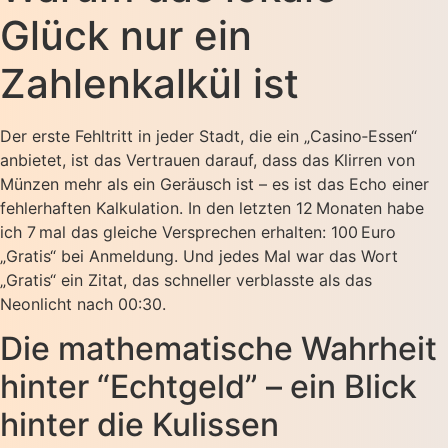
Glück nur ein
Zahlenkalkül ist
Der erste Fehltritt in jeder Stadt, die ein „Casino‑Essen“
anbietet, ist das Vertrauen darauf, dass das Klirren von
Münzen mehr als ein Geräusch ist – es ist das Echo einer
fehlerhaften Kalkulation. In den letzten 12 Monaten habe
ich 7 mal das gleiche Versprechen erhalten: 100 Euro
„Gratis“ bei Anmeldung. Und jedes Mal war das Wort
„Gratis“ ein Zitat, das schneller verblasste als das
Neonlicht nach 00:30.
Die mathematische Wahrheit
hinter “Echtgeld” – ein Blick
hinter die Kulissen