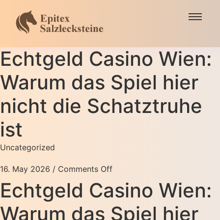
Echtgeld Casino Wien:
Warum das Spiel hier
nicht die Schatztruhe
ist
Uncategorized
16. May 2026
/
Comments Off
Echtgeld Casino Wien:
Warum das Spiel hier